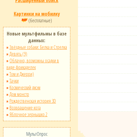
Расширенный поиск
Картинки на мобилку
(бесплатные)
Новые мультфильмы в базе
данных:
Звёздные собаки: Белка и Стрелка
Девять (9)
Облачно, возможны осадки в
виде фрикаделек
Том и Джерри)
Тачки
Космический джэм
Дом монстр
Рождественская история 3D
Возвращение кота
Яблочное зернышко 2
МультОпрос