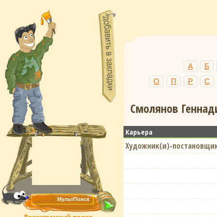
А
Б
О
П
Р
С
Смолянов Геннади
Карьера
Художник(и)-постановщик