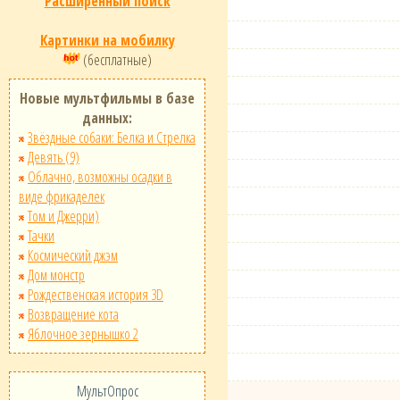
Расширенный поиск
Картинки на мобилку
(бесплатные)
Новые мультфильмы в базе
данных:
Звёздные собаки: Белка и Стрелка
Девять (9)
Облачно, возможны осадки в
виде фрикаделек
Том и Джерри)
Тачки
Космический джэм
Дом монстр
Рождественская история 3D
Возвращение кота
Яблочное зернышко 2
МультОпрос