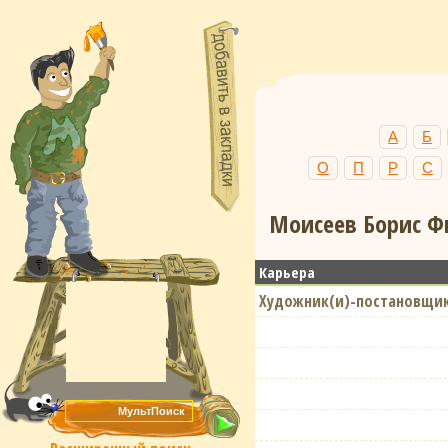
А
Б
О
П
Р
С
Моисеев Борис Фи
Карьера
Художник(и)-постановщик