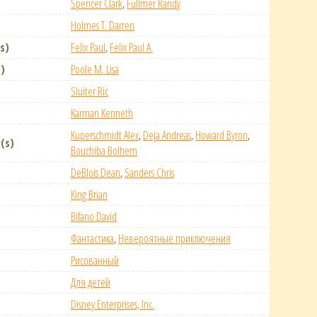
Spencer Clark
,
Fullmer Randy
Holmes T. Darren
s)
Felix Paul
,
Felix Paul A.
)
Poole M. Lisa
Sluiter Ric
Karman Kenneth
Kuperschmidt Alex
,
Deja Andreas
,
Howard Byron
,
(s)
Bouchiba Bolhem
DeBlois Dean
,
Sanders Chris
King Brian
Bifano David
Фантастика
,
Невероятные приключения
Рисованный
Для детей
Disney Enterprises, Inc.