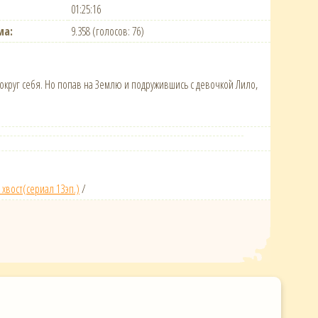
01:25:16
ма:
9.358 (голосов: 76)
круг себя. Но попав на Землю и подружившись с девочкой Лило,
хвост(сериал 13эп.)
/