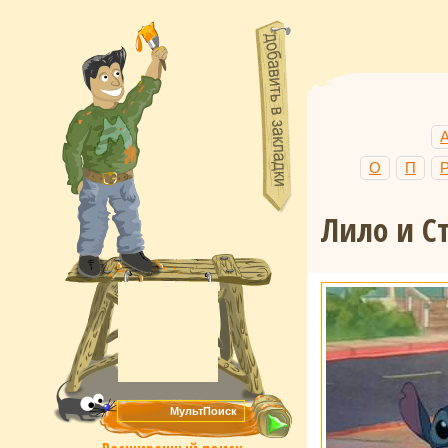
О
П
Лило и С