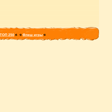
ТОП 250
Флеш игры