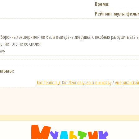
Время:
Рейтинг мультфиль
оборонных экспериментов была выведена зверушка, способная разрушить все во
ение - это не ее стихия.
тч)
ильмы:
Кот Леопольд: Кот Леопольд во сне и наяву
/
Американский 