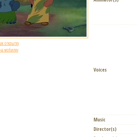
как открытку
 на мобилку
Voices
Music
Director(s)