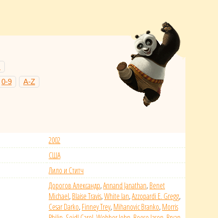
Н
0-9
A-Z
2002
США
Лило и Ститч
Дорогов Александр
,
Annand Janathan
,
Benet
Michael
,
Blaise Travis
,
White Ian
,
Azzopardi E. Gregg
,
Cesar Darko
,
Finney Trey
,
Mihanovic Branko
,
Morris
Philip
,
Seidl Carol
,
Webber John
,
Boose Jason
,
Bryan