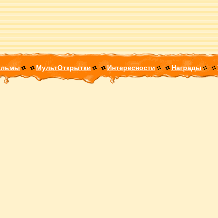
ильмы
МультОткрытки
Интересности
Награды