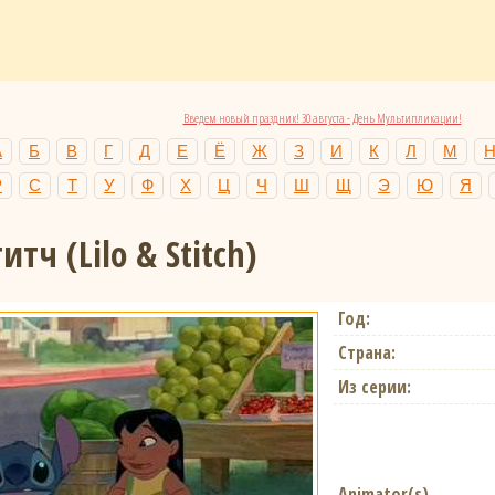
Введем новый праздник! 30 августа - День Мультипликации!
А
Б
В
Г
Д
Е
Ё
Ж
З
И
К
Л
М
Р
С
Т
У
Ф
Х
Ц
Ч
Ш
Щ
Э
Ю
Я
титч
(Lilo & Stitch)
Год:
Страна:
Из серии:
Animator(s)