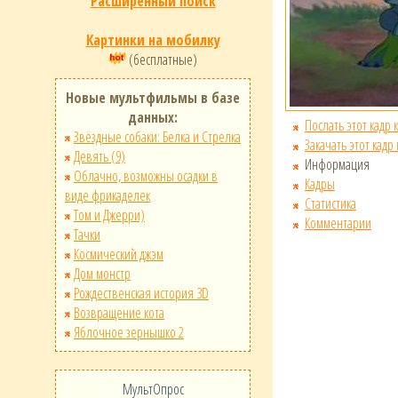
Расширенный поиск
Картинки на мобилку
(бесплатные)
Новые мультфильмы в базе
данных:
Послать этот кадр 
Звёздные собаки: Белка и Стрелка
Закачать этот кадр
Девять (9)
Информация
Облачно, возможны осадки в
Кадры
виде фрикаделек
Статистика
Том и Джерри)
Комментарии
Тачки
Космический джэм
Дом монстр
Рождественская история 3D
Возвращение кота
Яблочное зернышко 2
МультОпрос