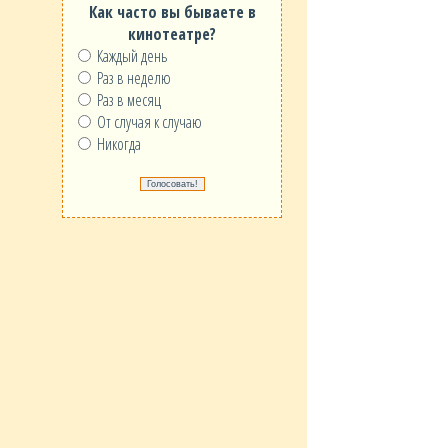
Как часто вы бываете в
кинотеатре?
Каждый день
Раз в неделю
Раз в месяц
От случая к случаю
Никогда