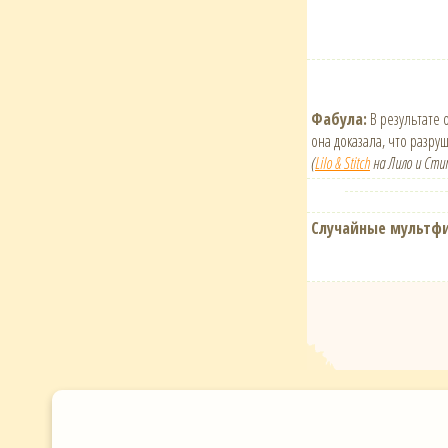
Фабула:
В результате 
она доказала, что разруш
(
Lilo & Stitch
на Лило и Сти
Случайные мультф