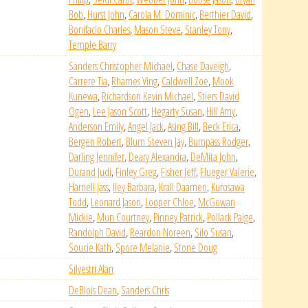
Bob
,
Hurst John
,
Carola M. Dominic
,
Berthier David
,
Bonifacio Charles
,
Mason Steve
,
Stanley Tony
,
Temple Barry
Sanders Christopher Michael
,
Chase Daveigh
,
Carrere Tia
,
Rhames Ving
,
Caldwell Zoe
,
Mook
Kunewa
,
Richardson Kevin Michael
,
Stiers David
Ogen
,
Lee Jason Scott
,
Hegarty Susan
,
Hill Amy
,
Anderson Emily
,
Angel Jack
,
Asing Bill
,
Beck Erica
,
Bergen Robert
,
Blum Steven Jay
,
Bumpass Rodger
,
Darling Jennifer
,
Deary Alexandra
,
DeMita John
,
Durand Judi
,
Finley Greg
,
Fisher Jeff
,
Flueger Valerie
,
Harnell Jass
,
Iley Barbara
,
Krall Daamen
,
Kurosawa
Todd
,
Leonard Jason
,
Looper Chloe
,
McGowan
Mickie
,
Mun Courtney
,
Pinney Patrick
,
Pollack Paige
,
Randolph David
,
Reardon Noreen
,
Silo Susan
,
Soucie Kath
,
Spore Melanie
,
Stone Doug
Silvestri Alan
DeBlois Dean
,
Sanders Chris