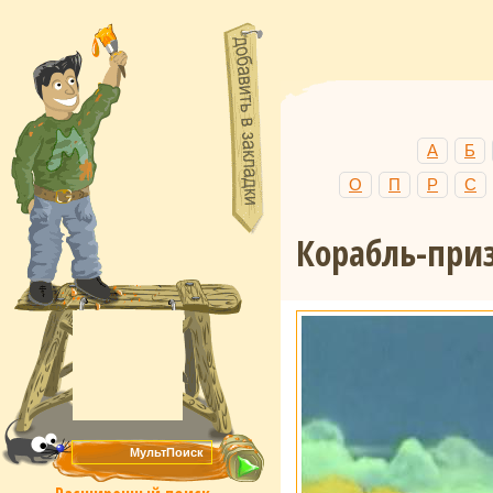
А
Б
О
П
Р
С
Корабль-при