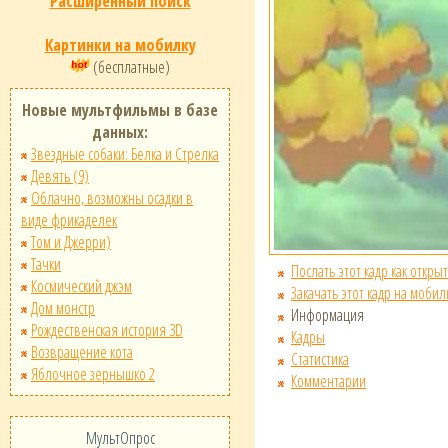
Расширенный поиск
Картинки на мобилку
(бесплатные)
Новые мультфильмы в базе
данных:
Звёздные собаки: Белка и Стрелка
Девять (9)
Облачно, возможны осадки в
виде фрикаделек
Том и Джерри)
Тачки
Послать этот кадр как открыт
Космический джэм
Закачать этот кадр на мобил
Дом монстр
Информация
Рождественская история 3D
Кадры
Возвращение кота
Статистика
Яблочное зернышко 2
Комментарии
МультОпрос