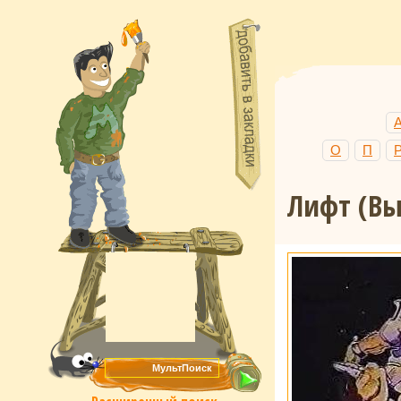
О
П
Лифт (Вы