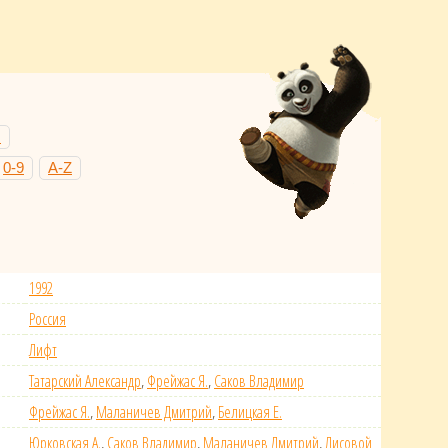
Н
0-9
A-Z
1992
Россия
Лифт
Татарский Александр
,
Фрейжас Я.
,
Саков Владимир
Фрейжас Я.
,
Маланичев Дмитрий
,
Белицкая Е.
Юрковская А.
,
Саков Владимир
,
Маланичев Дмитрий
,
Лисовой