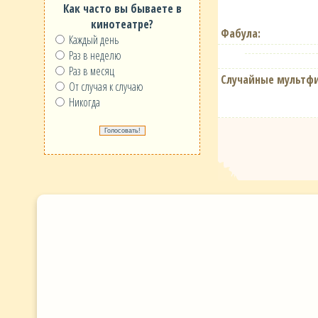
Как часто вы бываете в
кинотеатре?
Фабула:
Каждый день
Раз в неделю
Раз в месяц
Случайные мультф
От случая к случаю
Никогда