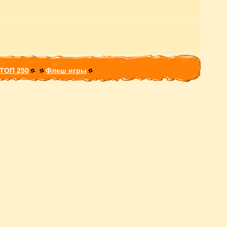
ТОП 250
Флеш игры