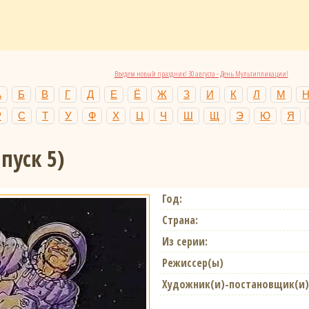
Введем новый праздник! 30 августа - День Мультипликации!
А
Б
В
Г
Д
Е
Ё
Ж
З
И
К
Л
М
Р
С
Т
У
Ф
Х
Ц
Ч
Ш
Щ
Э
Ю
Я
пуск 5)
Год:
Страна:
Из серии:
Режиссер(ы)
Художник(и)-постановщик(и)