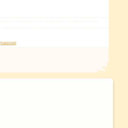
Фриказоид!