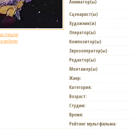
Аниматор(ы)
Сценарист(ы)
Художник(и)
Оператор(ы)
как открытку
 на мобилку
Композитор(ы)
Звукооператор(ы)
Редактор(ы)
Монтажер(ы)
Жанр:
Категория:
Возраст:
Студии:
Время:
Рейтинг мультфильма: