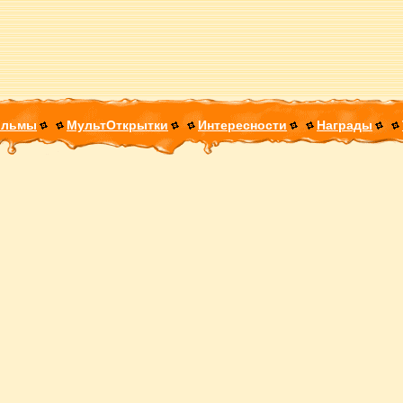
ильмы
МультОткрытки
Интересности
Награды