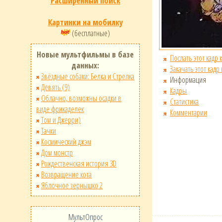
Расширенный поиск
Картинки на мобилку
(бесплатные)
Новые мультфильмы в базе
Послать этот кадр 
данных:
Закачать этот кадр
Звёздные собаки: Белка и Стрелка
Информация
Девять (9)
Кадры
Облачно, возможны осадки в
Статистика
виде фрикаделек
Комментарии
Том и Джерри)
Тачки
Космический джэм
Дом монстр
Рождественская история 3D
Возвращение кота
Яблочное зернышко 2
МультОпрос