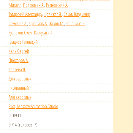
Михаил
,
Подколзин А.
,
Ратновский А.
Татарский Александр
,
Фрейжас Я.
,
Саков Владимир
Семенов А.
,
Ефремов А.
,
Жуков М.
,
Заценина Е.
Кузовков Олег
,
Каркузаки К.
Гладков Геннадий
Кель Сергей
Прохоров А.
Коптева Л.
Для взрослых
Рисованный
Для взрослых
Pilot, Moscow Animation Studio
00:09:11
9.714 (голосов: 7)