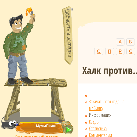
А
Б
О
П
Р
С
Халк против.
Закачать этот кадр на
мобилку
Информация
Кадры
Статистика
Комментарии