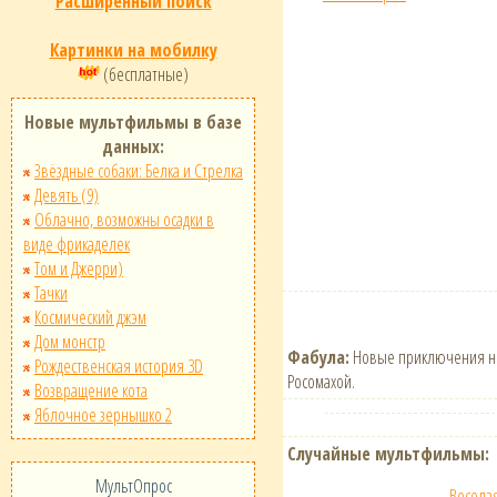
Расширенный поиск
Картинки на мобилку
(бесплатные)
Новые мультфильмы в базе
данных:
Звёздные собаки: Белка и Стрелка
Девять (9)
Облачно, возможны осадки в
виде фрикаделек
Том и Джерри)
Тачки
Космический джэм
Дом монстр
Фабула:
Новые приключения нев
Рождественская история 3D
Росомахой.
Возвращение кота
Яблочное зернышко 2
Случайные мультфильмы:
МультОпрос
Веселая