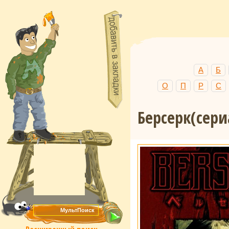
А
Б
О
П
Р
С
Берсерк(сер