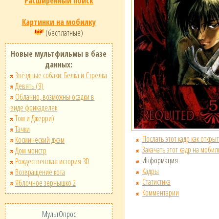
Расширенный поиск
Картинки на мобилку
(бесплатные)
Новые мультфильмы в базе
данных:
Звёздные собаки: Белка и Стрелка
Девять (9)
Облачно, возможны осадки в
виде фрикаделек
Том и Джерри)
Тачки
Послать этот кадр как открыт
Космический джэм
Закачать этот кадр на мобил
Дом монстр
Информация
Рождественская история 3D
Кадры
Возвращение кота
Статистика
Яблочное зернышко 2
Комментарии
МультОпрос