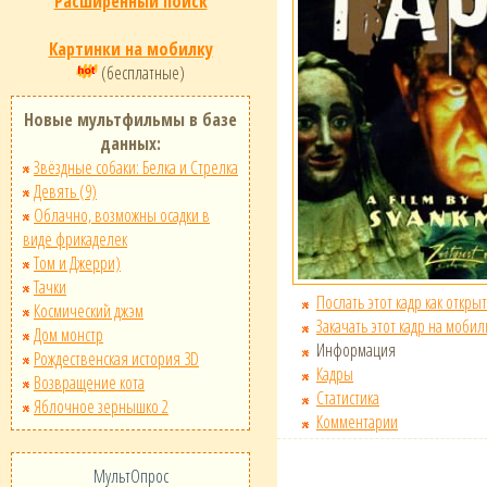
Расширенный поиск
Картинки на мобилку
(бесплатные)
Новые мультфильмы в базе
данных:
Звёздные собаки: Белка и Стрелка
Девять (9)
Облачно, возможны осадки в
виде фрикаделек
Том и Джерри)
Тачки
Послать этот кадр как открыт
Космический джэм
Закачать этот кадр на мобил
Дом монстр
Информация
Рождественская история 3D
Кадры
Возвращение кота
Статистика
Яблочное зернышко 2
Комментарии
МультОпрос