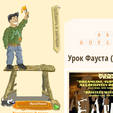
А
Б
О
П
Р
С
Урок Фауста