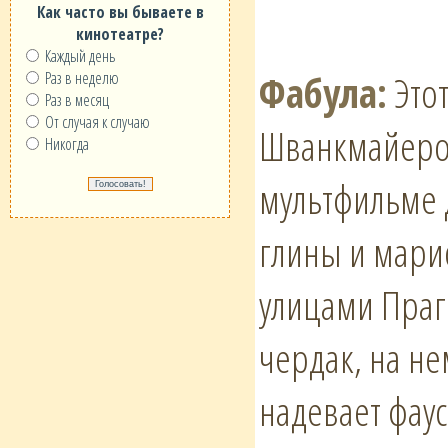
Как часто вы бываете в
кинотеатре?
Каждый день
Фабула:
Этот
Раз в неделю
Раз в месяц
От случая к случаю
Шванкмайером
Никогда
мультфильме 
глины и мари
улицами Праг
чердак, на не
надевает фаус