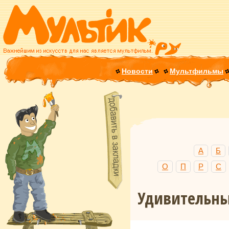
Новости
Мультфильмы
А
Б
О
П
Р
С
Удивительны