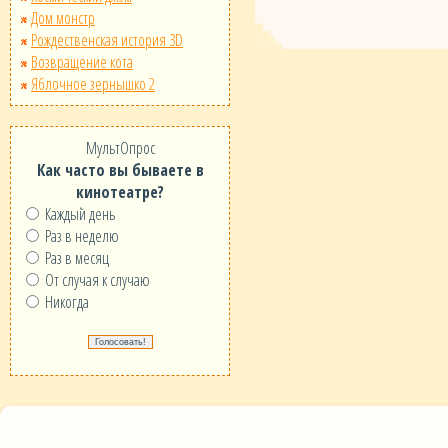
Дом монстр
Рождественская история 3D
Возвращение кота
Яблочное зернышко 2
МультОпрос
Как часто вы бываете в
кинотеатре?
Каждый день
Раз в неделю
Раз в месяц
От случая к случаю
Никогда