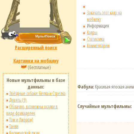
Закачать этот кадр на
мобилку
Информация
Кадры
Статистика
Комментарии
Расширенный поиск
Картинки на мобилку
(бесплатные)
Новые мультфильмы в базе
Фабула:
Красивая япоская аним
данных:
Звёздные собаки: Белка и Стрелка
Девять (9)
Случайные мультфильмы:
Облачно, возможны осадки в
виде фрикаделек
Том и Джерри)
Тачки
Космический джэм