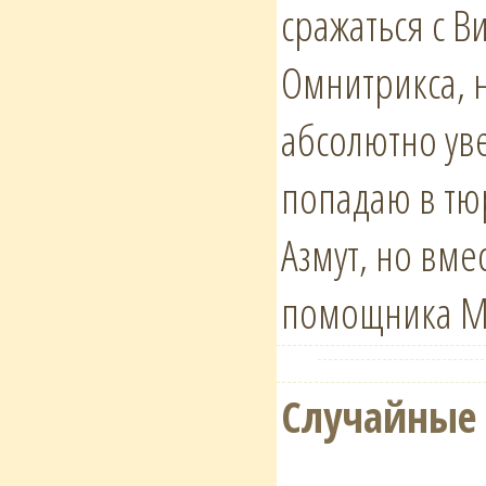
сражаться с В
Омнитрикса, н
абсолютно уве
попадаю в тюр
Азмут, но вме
помощника Mya
Случайные