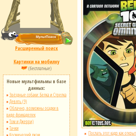
Расширенный поиск
Картинки на мобилку
(бесплатные)
Новые мультфильмы в базе
данных:
Звёздные собаки: Белка и Стрелка
Девять (9)
Облачно, возможны осадки в
виде фрикаделек
Том и Джерри)
Тачки
Послать этот кадр как открыт
Космический джэм