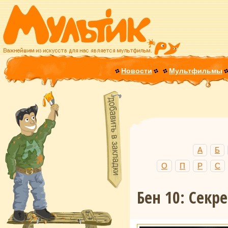
Новости
Мультфильмы
А
Б
О
П
Р
С
Бен 10: Cек