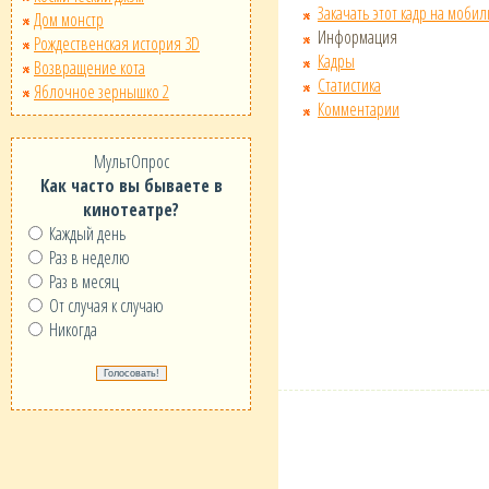
Закачать этот кадр на мобил
Дом монстр
Информация
Рождественская история 3D
Кадры
Возвращение кота
Статистика
Яблочное зернышко 2
Комментарии
МультОпрос
Как часто вы бываете в
кинотеатре?
Каждый день
Раз в неделю
Раз в месяц
От случая к случаю
Никогда