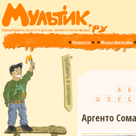
Новости
Мультфильмы
А
Б
О
П
Р
С
Аргенто Сома