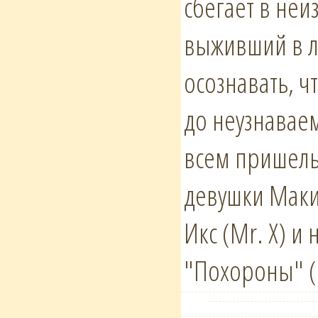
сбегает в неи
выживший в л
осознавать, ч
до неузнавае
всем пришель
девушки Маки
Икс (Mr. X) и
"Похороны" (