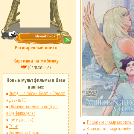
Расширенный поиск
Картинки на мобилку
(бесплатные)
Новые мультфильмы в базе
данных:
Звёздные собаки: Белка и Стрелка
Девять (9)
Облачно, возможны осадки в
виде фрикаделек
Том и Джерри)
Послать этот кадр как открыт
Тачки
Закачать этот кадр на мобил
Космический джэм