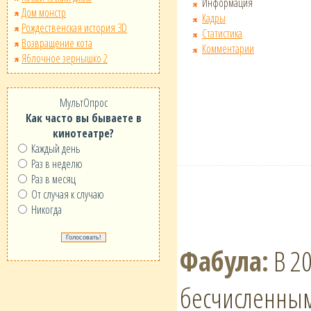
Информация
Дом монстр
Кадры
Рождественская история 3D
Статистика
Возвращение кота
Комментарии
Яблочное зернышко 2
МультОпрос
Как часто вы бываете в
кинотеатре?
Каждый день
Раз в неделю
Раз в месяц
От случая к случаю
Никогда
Фабула:
В 20
бесчисленным