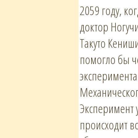
2059 году, ко
доктор Ногучи
Такуто Кениши
помогло бы че
эксперимента 
Механическог
Эксперимент у
происходит во