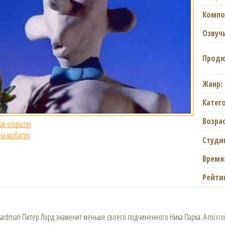
Компо
Озвуч
Продю
Жанр:
Катег
Возрас
как открытку
 на мобилку
Студи
Время
Рейти
Aardman Питер Лорд знаменит меньше своего подчиненного Ника Парка. А поэтом