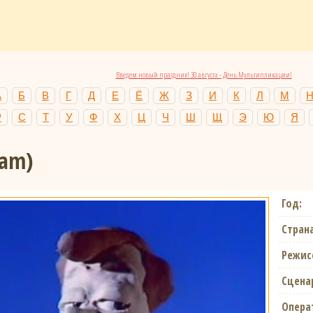
Введем новый праздник! 30 августа - День Мультипликации!
А
Б
В
Г
Д
Е
Ё
Ж
З
И
К
Л
М
Р
С
Т
У
Ф
Х
Ц
Ч
Ш
Щ
Э
Ю
Я
am)
Год:
Страна
Режис
Сцена
Опера