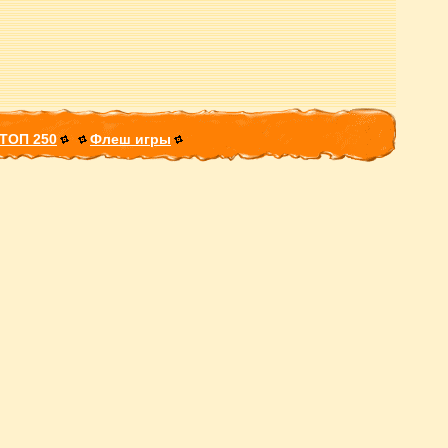
ТОП 250
Флеш игры