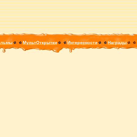
ильмы
МультОткрытки
Интересности
Награды