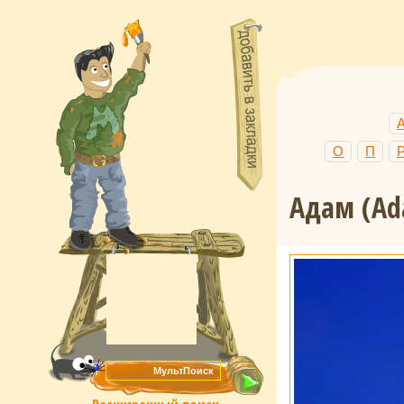
О
П
Адам
(Ad