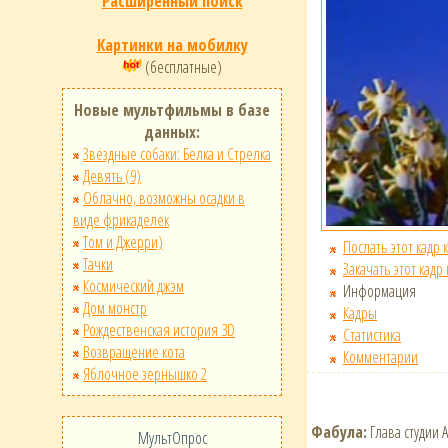
Расширенный поиск
Картинки на мобилку
(бесплатные)
Новые мультфильмы в базе
данных:
Звёздные собаки: Белка и Стрелка
Девять (9)
Облачно, возможны осадки в
виде фрикаделек
Том и Джерри)
Послать этот кадр 
Тачки
Закачать этот кадр
Космический джэм
Информация
Дом монстр
Кадры
Рождественская история 3D
Статистика
Возвращение кота
Комментарии
Яблочное зернышко 2
Фабула:
Глава студии 
МультОпрос