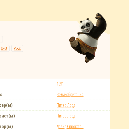
Н
0-9
A-Z
1991
:
Великобритания
сер(ы)
Питер Лорд
рист(ы)
Питер Лорд
тор(ы)
Дэвид Спрокстон