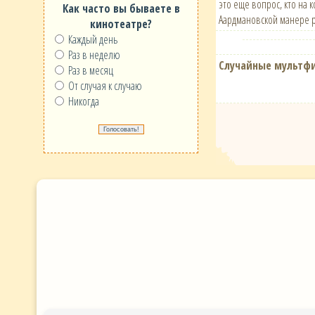
это еще вопрос, кто на 
Как часто вы бываете в
Аардмановской манере р
кинотеатре?
Каждый день
Раз в неделю
Случайные мультф
Раз в месяц
От случая к случаю
Никогда