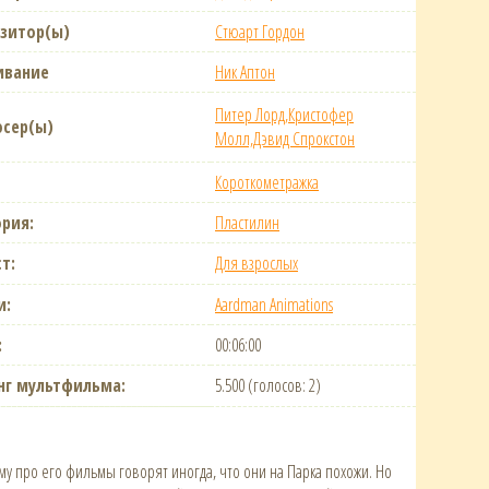
зитор(ы)
Стюарт Гордон
ивание
Ник Аптон
Питер Лорд,Кристофер
сер(ы)
Молл,Дэвид Спрокстон
Короткометражка
ория:
Пластилин
т:
Для взрослых
и:
Aardman Animations
:
00:06:00
нг мультфильма:
5.500 (голосов: 2)
у про его фильмы говорят иногда, что они на Парка похожи. Но