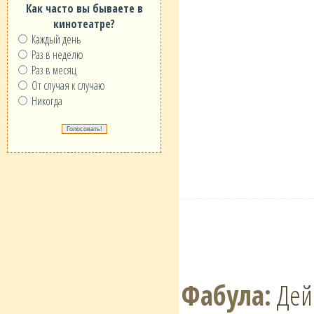
Как часто вы бываете в
кинотеатре?
Каждый день
Раз в неделю
Раз в месяц
От случая к случаю
Никогда
Фабула:
Дейс