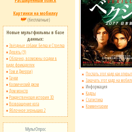
Расширенный поиск
Картинки на мобилку
(бесплатные)
Новые мультфильмы в базе
данных:
Звёздные собаки: Белка и Стрелка
Девять (9)
Облачно, возможны осадки в
виде фрикаделек
Том и Джерри)
Послать этот кадр как открыт
Тачки
Закачать этот кадр на мобил
Космический джэм
Информация
Дом монстр
Кадры
Рождественская история 3D
Статистика
Возвращение кота
Комментарии
Яблочное зернышко 2
МультОпрос