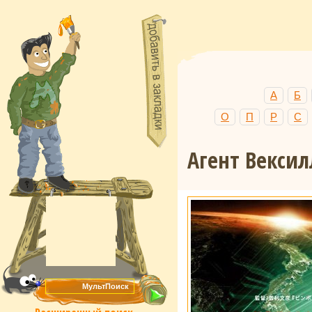
А
Б
О
П
Р
С
Агент Векси