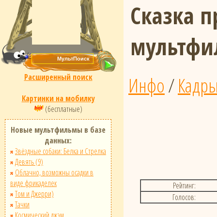
Сказка п
мультфи
Расширенный поиск
Инфо
/
Кадр
Картинки на мобилку
(бесплатные)
Новые мультфильмы в базе
данных:
Звёздные собаки: Белка и Стрелка
Девять (9)
Облачно, возможны осадки в
виде фрикаделек
Рейтинг:
Том и Джерри)
Голосов:
Тачки
Космический джэм