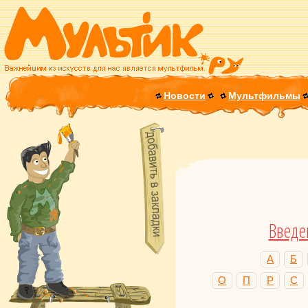
Новости
Мультфильмы
Введе
А
Б
О
П
Р
С