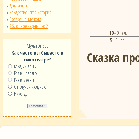
Дом монстр
Рождественская история 3D
Возвращение кота
Яблочное зернышко 2
10
- 0 чел.
5
- 0 чел.
МультОпрос
Сказка пр
Как часто вы бываете в
кинотеатре?
Каждый день
Раз в неделю
Раз в месяц
От случая к случаю
Никогда