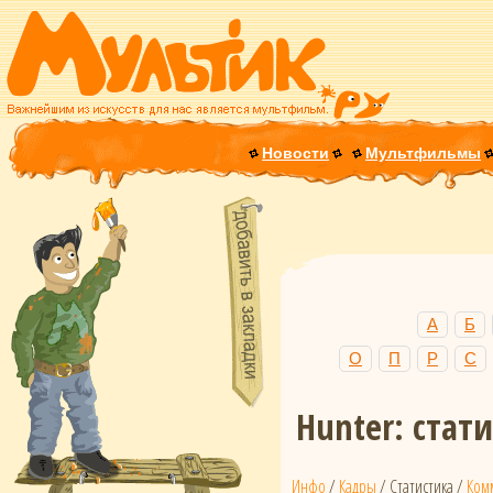
Новости
Мультфильмы
А
Б
О
П
Р
С
Hunter: стат
Инфо
/
Кадры
/ Статистика /
Ком