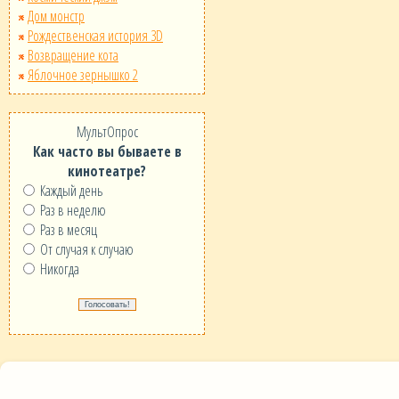
Дом монстр
Рождественская история 3D
Возвращение кота
Яблочное зернышко 2
МультОпрос
Как часто вы бываете в
кинотеатре?
Каждый день
Раз в неделю
Раз в месяц
От случая к случаю
Никогда