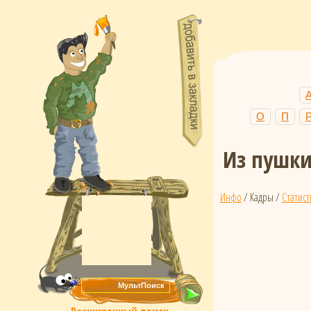
О
П
Из пушки
Инфо
/ Кадры /
Статист