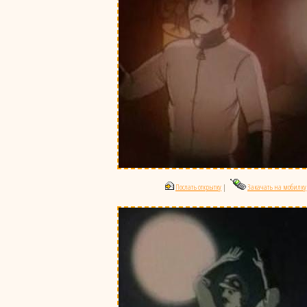
Послать открытку
|
Закачать на мобилку