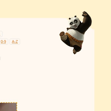
Н
0-9
A-Z
а