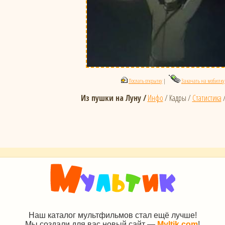
Послать открытку
|
Закачать на мобилку
Из пушки на Луну /
Инфо
/ Кадры /
Статистика
Наш каталог мультфильмов стал ещё лучше!
Мы создали для вас новый сайт —
Myltik.com
!