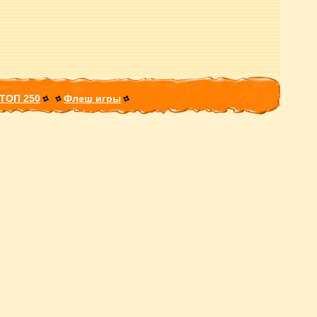
ТОП 250
Флеш игры