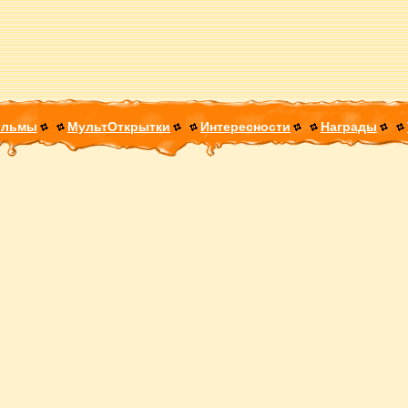
ильмы
МультОткрытки
Интересности
Награды