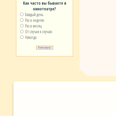
Как часто вы бываете в
кинотеатре?
Каждый день
Раз в неделю
Раз в месяц
От случая к случаю
Никогда