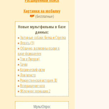
Расширенный поиск
Картинки на мобилку
(бесплатные)
Новые мультфильмы в базе
данных:
Звёздные собаки: Белка и Стрелка
Девять (9)
Облачно, возможны осадки в
виде фрикаделек
Том и Джерри)
Тачки
Космический джэм
Дом монстр
Рождественская история 3D
Возвращение кота
Яблочное зернышко 2
МультОпрос