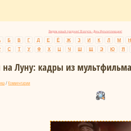
Введем новый праздник! 30 августа - День Мультипликации!
А
Б
В
Г
Д
Е
Ё
Ж
З
И
К
Л
М
Р
С
Т
У
Ф
Х
Ц
Ч
Ш
Щ
Э
Ю
Я
 на Луну: кадры из мультфильм
ика
/
Комментарии