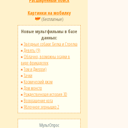
Расширенный поиск
Картинки на мобилку
(бесплатные)
Новые мультфильмы в базе
данных:
Звёздные собаки: Белка и Стрелка
Девять (9)
Облачно, возможны осадки в
виде фрикаделек
Том и Джерри)
Тачки
Космический джэм
Дом монстр
Рождественская история 3D
Возвращение кота
Яблочное зернышко 2
МультОпрос