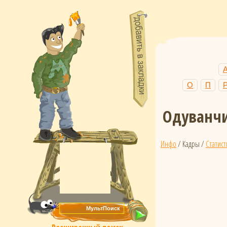
О
П
Одуванчи
Инфо
/ Кадры /
Статист