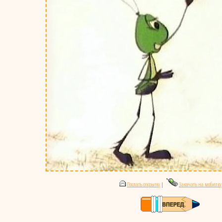
Послать открытку
|
Закачать на мобилку