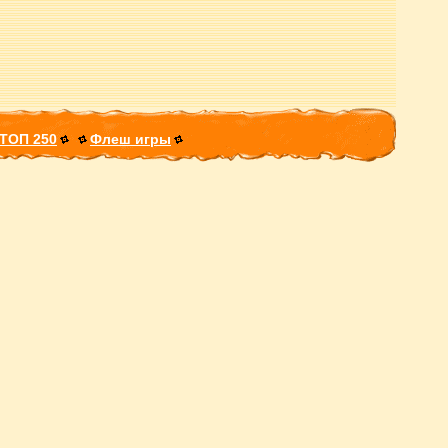
ТОП 250
Флеш игры