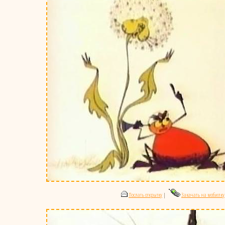
Послать открытку
|
Закачать на мобилку