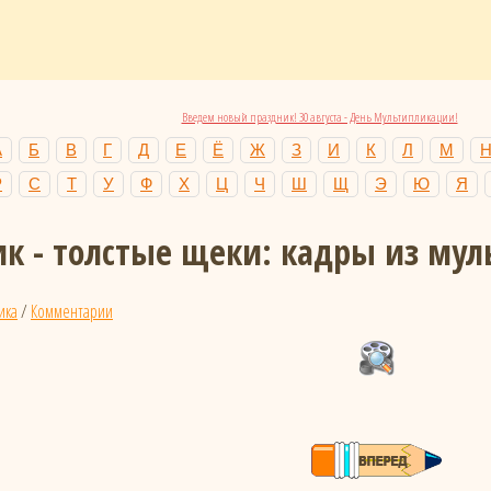
Введем новый праздник! 30 августа - День Мультипликации!
А
Б
В
Г
Д
Е
Ё
Ж
З
И
К
Л
М
Р
С
Т
У
Ф
Х
Ц
Ч
Ш
Щ
Э
Ю
Я
к - толстые щеки: кадры из му
ика
/
Комментарии