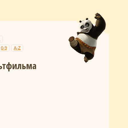
Н
0-9
A-Z
льтфильма