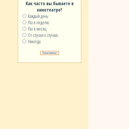
Как часто вы бываете в
кинотеатре?
Каждый день
Раз в неделю
Раз в месяц
От случая к случаю
Никогда