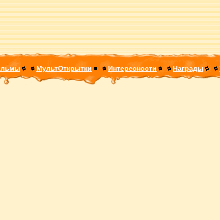
ильмы
МультОткрытки
Интересности
Награды