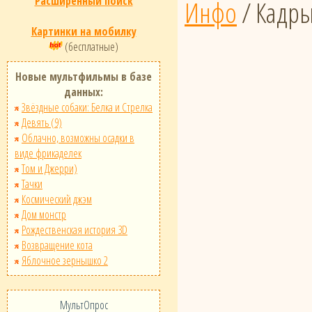
Расширенный поиск
Инфо
/ Кадр
Картинки на мобилку
(бесплатные)
Новые мультфильмы в базе
данных:
Звёздные собаки: Белка и Стрелка
Девять (9)
Облачно, возможны осадки в
виде фрикаделек
Том и Джерри)
Тачки
Космический джэм
Дом монстр
Рождественская история 3D
Возвращение кота
Яблочное зернышко 2
МультОпрос