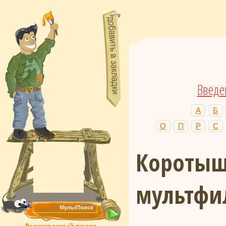
Введе
А
Б
О
П
Р
С
Коротыш
мультфи