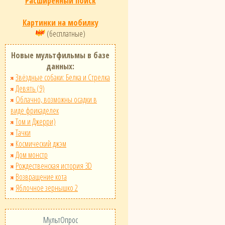
Расширенный поиск
Картинки на мобилку
(бесплатные)
Новые мультфильмы в базе
данных:
Звёздные собаки: Белка и Стрелка
Девять (9)
Облачно, возможны осадки в
виде фрикаделек
Том и Джерри)
Тачки
Космический джэм
Дом монстр
Рождественская история 3D
Возвращение кота
Яблочное зернышко 2
МультОпрос