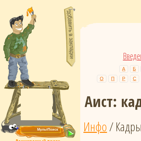
Введе
А
Б
О
П
Р
С
Аист: к
Инфо
/ Кадр