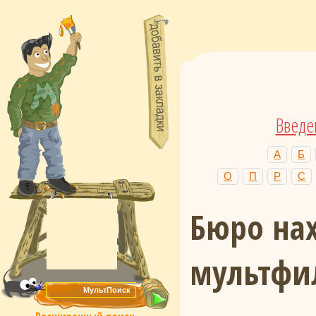
Введе
А
Б
О
П
Р
С
Бюро нах
мультфи