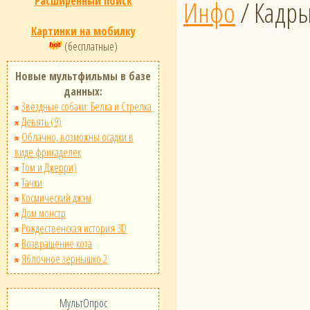
Расширенный поиск
Инфо
/ Кадр
Картинки на мобилку
(бесплатные)
Новые мультфильмы в базе
данных:
Звёздные собаки: Белка и Стрелка
Девять (9)
Облачно, возможны осадки в
виде фрикаделек
Том и Джерри)
Тачки
Космический джэм
Дом монстр
Рождественская история 3D
Возвращение кота
Яблочное зернышко 2
МультОпрос