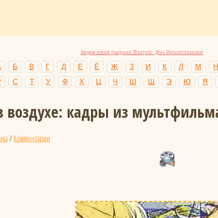
Введем новый праздник! 30 августа - День Мультипликации!
А
Б
В
Г
Д
Е
Ё
Ж
З
И
К
Л
М
Р
С
Т
У
Ф
Х
Ц
Ч
Ш
Щ
Э
Ю
Я
в воздухе: кадры из мультфильм
ика
/
Комментарии