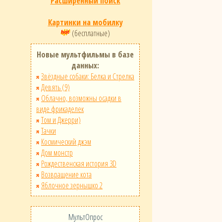
Расширенный поиск
Картинки на мобилку
(бесплатные)
Новые мультфильмы в базе
данных:
Звёздные собаки: Белка и Стрелка
Девять (9)
Облачно, возможны осадки в
виде фрикаделек
Том и Джерри)
Тачки
Космический джэм
Дом монстр
Рождественская история 3D
Возвращение кота
Яблочное зернышко 2
МультОпрос