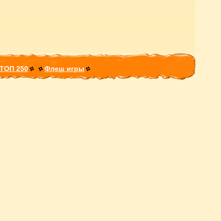
ТОП 250
Флеш игры