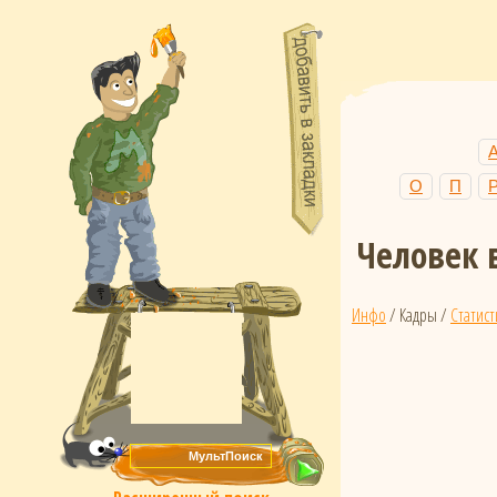
О
П
Человек 
Инфо
/ Кадры /
Статист