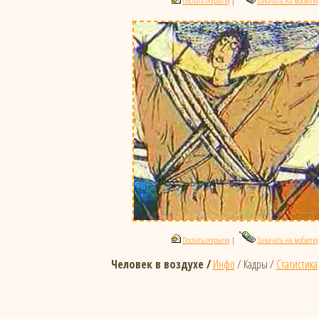
Послать открытку
|
Закачать на мобилку
Послать открытку
|
Закачать на мобилку
Человек в воздухе /
Инфо
/ Кадры /
Статистика