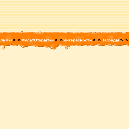
ильмы
МультОткрытки
Интересности
Награды