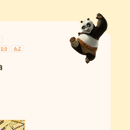
Н
0-9
A-Z
а