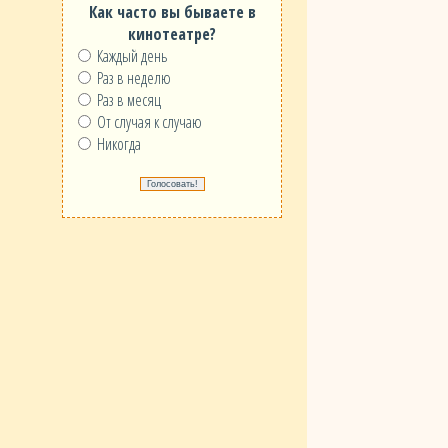
Как часто вы бываете в
кинотеатре?
Каждый день
Раз в неделю
Раз в месяц
От случая к случаю
Никогда