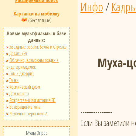
Расширенный поиск
Инфо
/
Кадр
Картинки на мобилку
(бесплатные)
Новые мультфильмы в базе
данных:
Звёздные собаки: Белка и Стрелка
Девять (9)
Муха-цо
Облачно, возможны осадки в
виде фрикаделек
Том и Джерри)
Тачки
Космический джэм
Дом монстр
Рождественская история 3D
Возвращение кота
---------------
Яблочное зернышко 2
Если Вы заметили н
МультОпрос