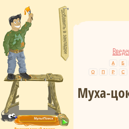
Введе
А
Б
О
П
Р
С
Муха-цо