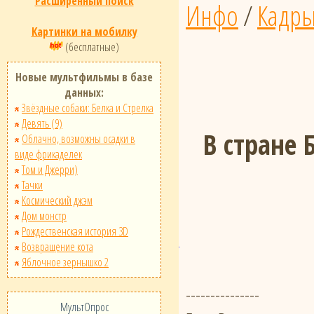
Расширенный поиск
Инфо
/
Кадр
Картинки на мобилку
(бесплатные)
Новые мультфильмы в базе
данных:
Звёздные собаки: Белка и Стрелка
Девять (9)
В стране 
Облачно, возможны осадки в
виде фрикаделек
Том и Джерри)
Тачки
Космический джэм
Дом монстр
Рождественская история 3D
Возвращение кота
Яблочное зернышко 2
---------------
МультОпрос