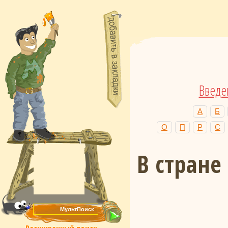
Введе
А
Б
О
П
Р
С
В стране