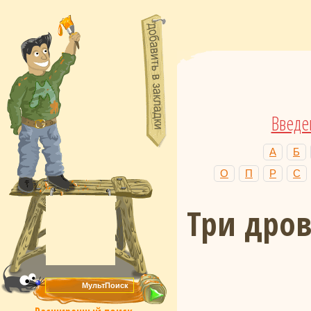
Введе
А
Б
О
П
Р
С
Три дров