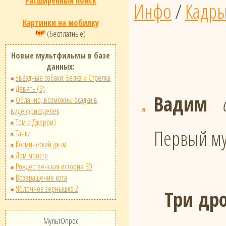
Расширенный поиск
Инфо
/
Кадр
Картинки на мобилку
(бесплатные)
Новые мультфильмы в базе
данных:
Звёздные собаки: Белка и Стрелка
Девять (9)
Вадим
Облачно, возможны осадки в
виде фрикаделек
Том и Джерри)
Первый му
Тачки
Космический джэм
Дом монстр
Рождественская история 3D
Возвращение кота
Яблочное зернышко 2
Три дро
МультОпрос