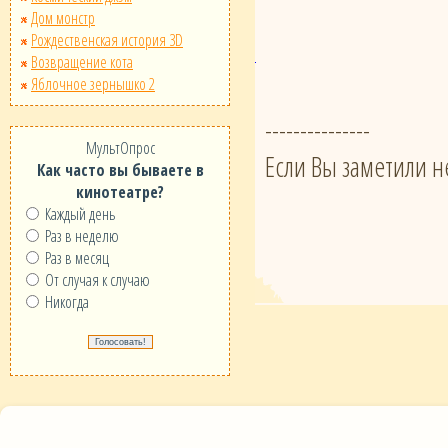
Дом монстр
Рождественская история 3D
Возвращение кота
Яблочное зернышко 2
---------------
МультОпрос
Если Вы заметили н
Как часто вы бываете в
кинотеатре?
Каждый день
Раз в неделю
Раз в месяц
От случая к случаю
Никогда