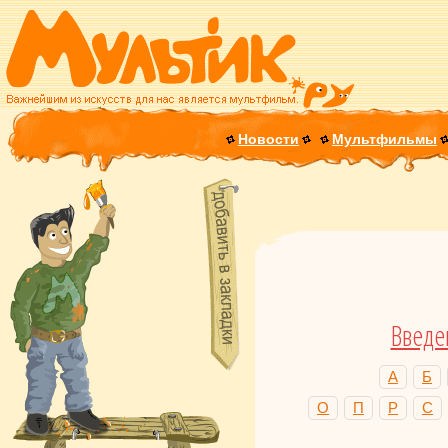
Новости
Мультфильмы
Введе
А
Б
О
П
Р
С