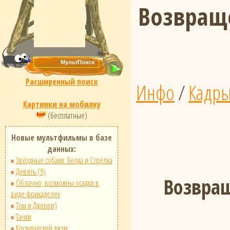
Возвращ
Расширенный поиск
Инфо
/
Кадр
Картинки на мобилку
(бесплатные)
Новые мультфильмы в базе
данных:
Звёздные собаки: Белка и Стрелка
Девять (9)
Возвращ
Облачно, возможны осадки в
виде фрикаделек
Том и Джерри)
Тачки
Космический джэм