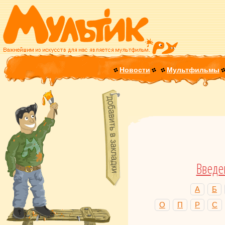
Новости
Мультфильмы
Введе
А
Б
О
П
Р
С