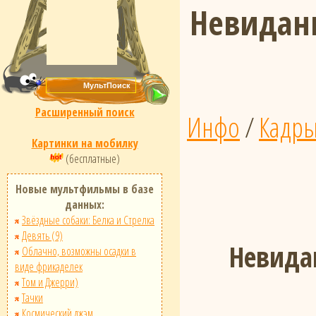
Невидан
Расширенный поиск
Инфо
/
Кадр
Картинки на мобилку
(бесплатные)
Новые мультфильмы в базе
данных:
Звёздные собаки: Белка и Стрелка
Девять (9)
Невида
Облачно, возможны осадки в
виде фрикаделек
Том и Джерри)
Тачки
Космический джэм