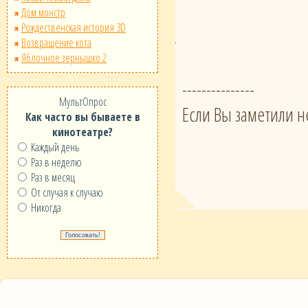
Дом монстр
Рождественская история 3D
Возвращение кота
Яблочное зернышко 2
---------------
МультОпрос
Если Вы заметили н
Как часто вы бываете в
кинотеатре?
Каждый день
Раз в неделю
Раз в месяц
От случая к случаю
Никогда