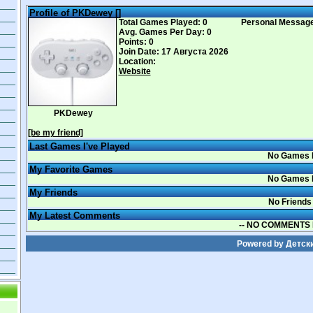
Profile of PKDewey [
]
Total Games Played: 0
Personal Messag
Avg. Games Per Day: 0
Points: 0
Join Date: 17 Августа 2026
Location:
Website
PKDewey
[be my friend]
Last Games I've Played
No Games 
My Favorite Games
No Games 
My Friends
No Friends
My Latest Comments
-- NO COMMENTS 
Powered by
Детск