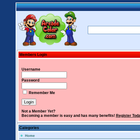
Members Login
Username
Password
Remember Me
Not a Member Yet?
Becoming a member is easy and has many benefits!
Register Tod
Categories
Home