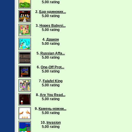
5.00 rating
2.
Бар одиноких...
5.00 rating
3.
Hopes Babysi...
5.00 rating
4.
Дракон
5.00 rating
5.
Russian Affa...
5.00 rating
6.
One-Off Prot...
5.00 rating
7.
Falafel King
5.00 rating
8.
Are You Read...
5.00 rating
9.
Камень-ножни...
5.00 rating
10.
Invasion
5.00 rating