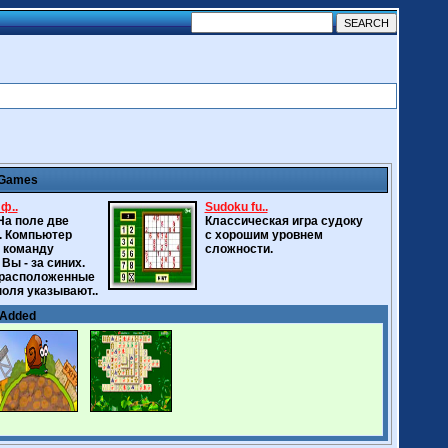
 Games
ф..
Sudoku fu..
На поле две
Классическая игра судоку
. Компьютер
с хорошим уровнем
а команду
сложности.
Вы - за синих.
 расположенные
поля указывают..
 Added