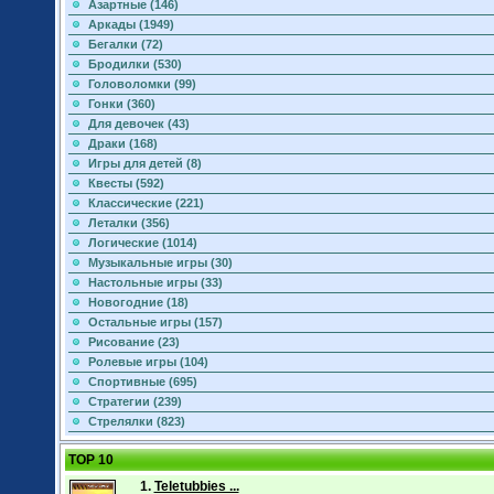
Азартные (146)
Аркады (1949)
Бегалки (72)
Бродилки (530)
Головоломки (99)
Гонки (360)
Для девочек (43)
Драки (168)
Игры для детей (8)
Квесты (592)
Классические (221)
Леталки (356)
Логические (1014)
Музыкальные игры (30)
Настольные игры (33)
Новогодние (18)
Остальные игры (157)
Рисование (23)
Ролевые игры (104)
Спортивные (695)
Стратегии (239)
Стрелялки (823)
TOP 10
1.
Teletubbies ...