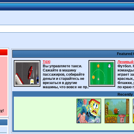
Featured
T4XI
Ленивый 
Вы управляете такси.
Футбол. 
Сажайте в машину
команды
пассажиров, собирайте
играет з
деньги и старайтесь не
красных, 
врезаться в другие
Флажки,
машины, что вовсе не пр..
по краю 
Recently
ay
!