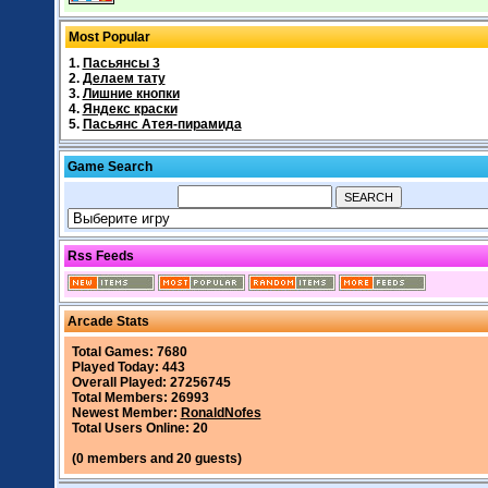
Most Popular
1.
Пасьянсы 3
2.
Делаем тату
3.
Лишние кнопки
4.
Яндекс краски
5.
Пасьянс Атея-пирамида
Game Search
Rss Feeds
Arcade Stats
Total Games: 7680
Played Today: 443
Overall Played: 27256745
Total Members: 26993
Newest Member:
RonaldNofes
Total Users Online: 20
(0 members and 20 guests)