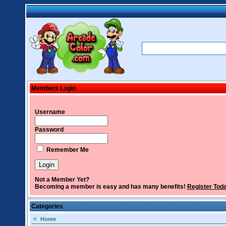
Members Login
Username
Password
Remember Me
Not a Member Yet?
Becoming a member is easy and has many benefits!
Register Tod
Categories
Home