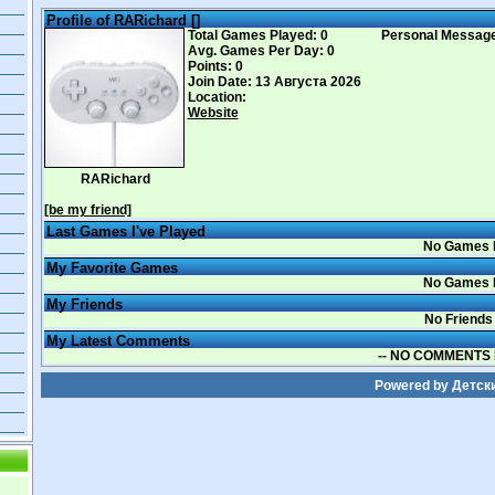
Profile of RARichard [
]
Total Games Played: 0
Personal Messag
Avg. Games Per Day: 0
Points: 0
Join Date: 13 Августа 2026
Location:
Website
RARichard
[be my friend]
Last Games I've Played
No Games 
My Favorite Games
No Games 
My Friends
No Friends
My Latest Comments
-- NO COMMENTS 
Powered by
Детск