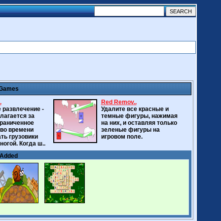
 Games
.
Red Remov..
 развлечение -
Удалите все красные и
лагается за
темные фигуры, нажимая
граниченное
на них, и оставляя только
во времени
зеленые фигуры на
ть грузовики
игровом поле.
огой. Когда ш..
 Added