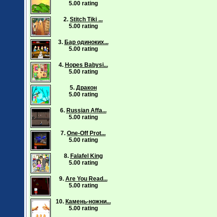
5.00 rating
2.
Stitch Tiki ...
5.00 rating
3.
Бар одиноких...
5.00 rating
4.
Hopes Babysi...
5.00 rating
5.
Дракон
5.00 rating
6.
Russian Affa...
5.00 rating
7.
One-Off Prot...
5.00 rating
8.
Falafel King
5.00 rating
9.
Are You Read...
5.00 rating
10.
Камень-ножни...
5.00 rating