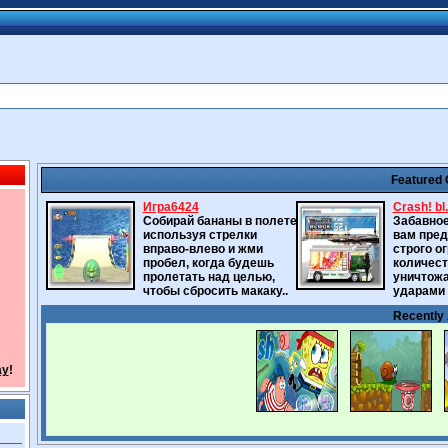
Featured
Игра6424
Crash! bl.
Собирай бананы в полете,
Забавное
используя стрелки
вам пред
вправо-влево и жми
строго о
пробел, когда будешь
количест
пролетать над целью,
уничтожа
чтобы сбросить макаку..
ударами н
Recently
ay
!