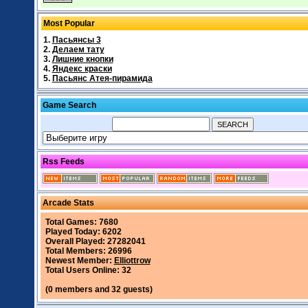
Most Popular
1.
Пасьянсы 3
2.
Делаем тату
3.
Лишние кнопки
4.
Яндекс краски
5.
Пасьянс Атея-пирамида
Game Search
Rss Feeds
Arcade Stats
Total Games: 7680
Played Today: 6202
Overall Played: 27282041
Total Members: 26996
Newest Member:
Elliottrow
Total Users Online: 32
(0 members and 32 guests)