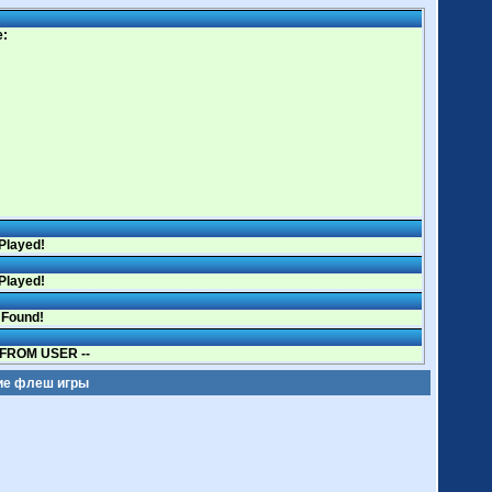
e:
Played!
Played!
 Found!
FROM USER --
ие флеш игры