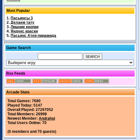
Most Popular
1.
Пасьянсы 3
2.
Делаем тату
3.
Лишние кнопки
4.
Яндекс краски
5.
Пасьянс Атея-пирамида
Game Search
Rss Feeds
Arcade Stats
Total Games: 7680
Played Today: 5147
Overall Played: 27297052
Total Members: 26998
Newest Member:
Andrahui
Total Users Online: 70
(0 members and 70 guests)