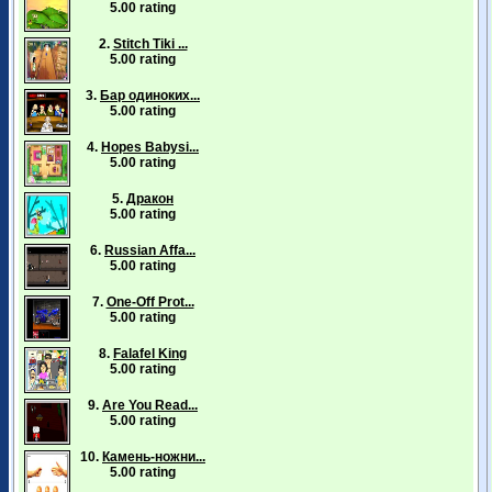
5.00 rating
2.
Stitch Tiki ...
5.00 rating
3.
Бар одиноких...
5.00 rating
4.
Hopes Babysi...
5.00 rating
5.
Дракон
5.00 rating
6.
Russian Affa...
5.00 rating
7.
One-Off Prot...
5.00 rating
8.
Falafel King
5.00 rating
9.
Are You Read...
5.00 rating
10.
Камень-ножни...
5.00 rating