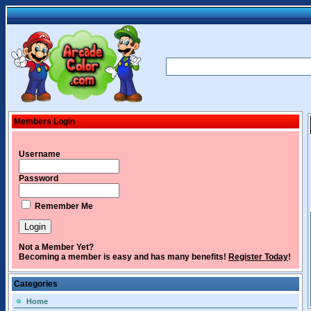
Members Login
Username
Password
Remember Me
Not a Member Yet?
Becoming a member is easy and has many benefits!
Register Today
!
Categories
Home