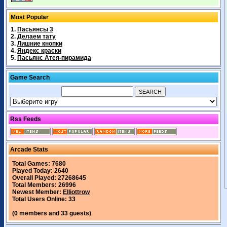
Most Popular
1.
Пасьянсы 3
2.
Делаем тату
3.
Лишние кнопки
4.
Яндекс краски
5.
Пасьянс Атея-пирамида
Game Search
Rss Feeds
Arcade Stats
Total Games: 7680
Played Today: 2640
Overall Played: 27268645
Total Members: 26996
Newest Member:
Elliottrow
Total Users Online: 33
(0 members and 33 guests)