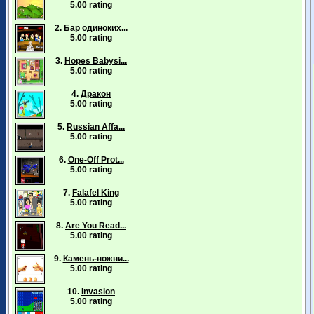
5.00 rating
2.
Бар одиноких...
5.00 rating
3.
Hopes Babysi...
5.00 rating
4.
Дракон
5.00 rating
5.
Russian Affa...
5.00 rating
6.
One-Off Prot...
5.00 rating
7.
Falafel King
5.00 rating
8.
Are You Read...
5.00 rating
9.
Камень-ножни...
5.00 rating
10.
Invasion
5.00 rating