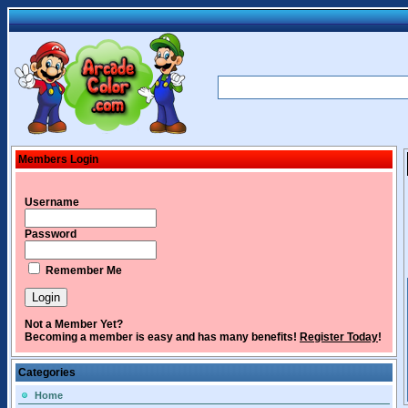
Members Login
Username
Password
Remember Me
Not a Member Yet?
Becoming a member is easy and has many benefits!
Register Today
!
Categories
Home