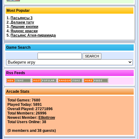
Most Popular
1.
Пасьянсы 3
2.
Делаем тату
3.
Лишние кнопки
4.
Яндекс краски
5.
Пасьянс Атея-пирамида
Game Search
Rss Feeds
Arcade Stats
Total Games: 7680
Played Today: 5891
Overall Played: 27271896
Total Members: 26996
Newest Member:
Elliottrow
Total Users Online: 38
(0 members and 38 guests)