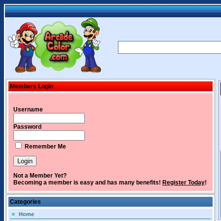
Members Login
Username
Password
Remember Me
Not a Member Yet?
Becoming a member is easy and has many benefits!
Register Today
!
Categories
Home