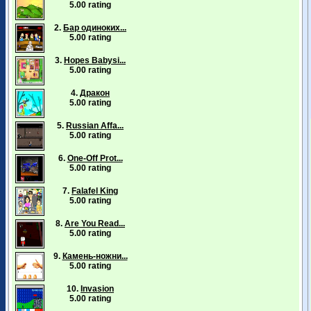
5.00 rating
2.
Бар одиноких...
5.00 rating
3.
Hopes Babysi...
5.00 rating
4.
Дракон
5.00 rating
5.
Russian Affa...
5.00 rating
6.
One-Off Prot...
5.00 rating
7.
Falafel King
5.00 rating
8.
Are You Read...
5.00 rating
9.
Камень-ножни...
5.00 rating
10.
Invasion
5.00 rating