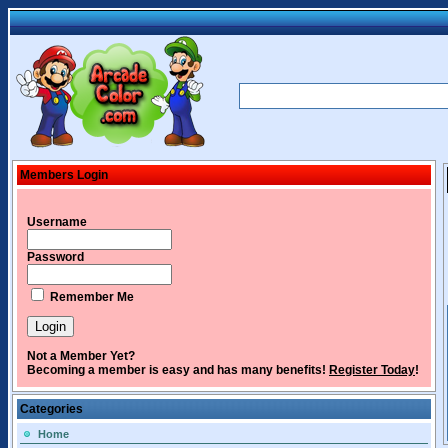
Members Login
Username
Password
Remember Me
Not a Member Yet?
Becoming a member is easy and has many benefits!
Register Today
!
Categories
Home