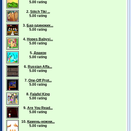
5.00 rating
2.
Stitch Tiki ...
5.00 rating
3.
Бар одиноких...
5.00 rating
4.
Hopes Babysi...
5.00 rating
5.
Дракон
5.00 rating
6.
Russian Affa...
5.00 rating
7.
One-Off Prot...
5.00 rating
8.
Falafel King
5.00 rating
9.
Are You Read...
5.00 rating
10.
Камень-ножни...
5.00 rating