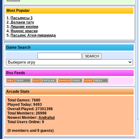
Most Popular
1.
Пасьянсы 3
2.
Делаем тату
3.
Лишние кнопки
4.
Яндекс краски
5.
Пасьянс Атея-пирамида
Game Search
Rss Feeds
Arcade Stats
Total Games: 7680
Played Today: 9493
Overall Played: 27301398
Total Members: 26998
Newest Member:
Andrahui
Total Users Online: 9
(0 members and 9 guests)