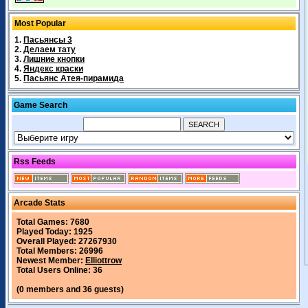
Most Popular
1.
Пасьянсы 3
2.
Делаем тату
3.
Лишние кнопки
4.
Яндекс краски
5.
Пасьянс Атея-пирамида
Game Search
Rss Feeds
Arcade Stats
Total Games: 7680
Played Today: 1925
Overall Played: 27267930
Total Members: 26996
Newest Member:
Elliottrow
Total Users Online: 36
(0 members and 36 guests)