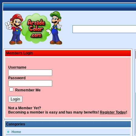
Members Login
Username
Password
Remember Me
Not a Member Yet?
Becoming a member is easy and has many benefits!
Register Today
!
Categories
Home