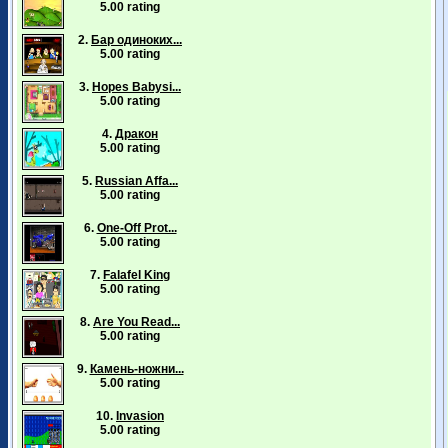
5.00 rating
2.
Бар одиноких...
5.00 rating
3.
Hopes Babysi...
5.00 rating
4.
Дракон
5.00 rating
5.
Russian Affa...
5.00 rating
6.
One-Off Prot...
5.00 rating
7.
Falafel King
5.00 rating
8.
Are You Read...
5.00 rating
9.
Камень-ножни...
5.00 rating
10.
Invasion
5.00 rating