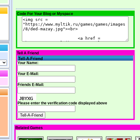
Code For Your Blog or Myspace
Tell A Friend
Tell-A-Friend
Your Name:
Your E-Mail:
Friends E-Mail:
Please enter the verification code displayed above
Related Games