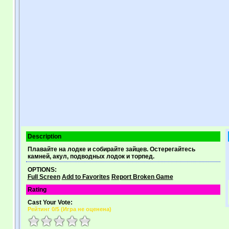
Description
Плавайте на лодке и собирайте зайцев. Остерегайтесь
камней, акул, подводных лодок и торпед.
OPTIONS:
Full Screen
Add to Favorites
Report Broken Game
Rating
Cast Your Vote:
Рейтинг
0
/5 (
Игра не оценена
)