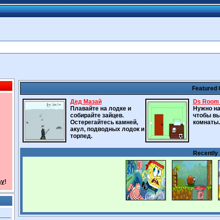
Featured
Дед Мазай
Ds Room 
Плавайте на лодке и
Нужно на
собирайте зайцев.
чтобы вы
Остерегайтесь камней,
комнаты.
акул, подводных лодок и
торпед.
Recently
ay
!