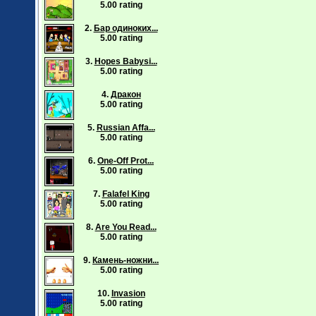
5.00 rating
2.
Бар одиноких...
5.00 rating
3.
Hopes Babysi...
5.00 rating
4.
Дракон
5.00 rating
5.
Russian Affa...
5.00 rating
6.
One-Off Prot...
5.00 rating
7.
Falafel King
5.00 rating
8.
Are You Read...
5.00 rating
9.
Камень-ножни...
5.00 rating
10.
Invasion
5.00 rating