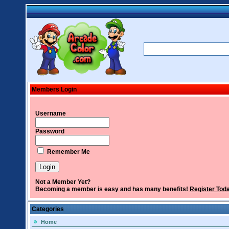
Members Login
Username
Password
Remember Me
Not a Member Yet?
Becoming a member is easy and has many benefits!
Register Tod
Categories
Home