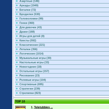
Азартные (146)
Аркады (1949)
Бегалки (72)
Бродилки (530)
Головоломки (99)
Гонки (360)
Для девочек (43)
Драки (168)
Игры для детей (8)
Квесты (592)
Классические (221)
Леталки (356)
Логические (1014)
Музыкальные игры (30)
Настольные игры (33)
Новогодние (18)
Остальные игры (157)
Рисование (23)
Ролевые игры (104)
Спортивные (695)
Стратегии (239)
Стрелялки (823)
TOP 10
1.
Teletubbies ...