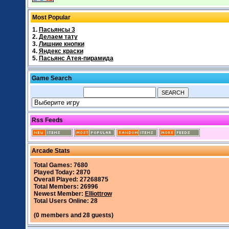
Most Popular
1.
Пасьянсы 3
2.
Делаем тату
3.
Лишние кнопки
4.
Яндекс краски
5.
Пасьянс Атея-пирамида
Game Search
Rss Feeds
Arcade Stats
Total Games: 7680
Played Today: 2870
Overall Played: 27268875
Total Members: 26996
Newest Member:
Elliottrow
Total Users Online: 28
(0 members and 28 guests)