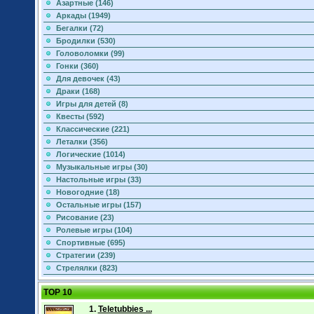
Азартные (146)
Аркады (1949)
Бегалки (72)
Бродилки (530)
Головоломки (99)
Гонки (360)
Для девочек (43)
Драки (168)
Игры для детей (8)
Квесты (592)
Классические (221)
Леталки (356)
Логические (1014)
Музыкальные игры (30)
Настольные игры (33)
Новогодние (18)
Остальные игры (157)
Рисование (23)
Ролевые игры (104)
Спортивные (695)
Стратегии (239)
Стрелялки (823)
TOP 10
1.
Teletubbies ...