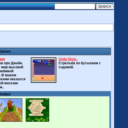
 Games
ния
Soda Shoo..
ра про Джейн.
Стрельба по бутылкам с
 мир высокой
содовой.
любимой
. В вашем
ении оказался
ой магазин
и..
 Added