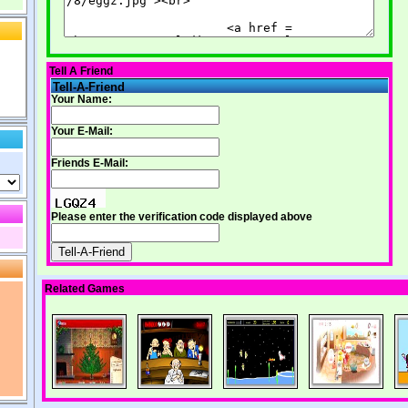
Tell A Friend
Tell-A-Friend
Your Name:
Your E-Mail:
Friends E-Mail:
Please enter the verification code displayed above
Related Games