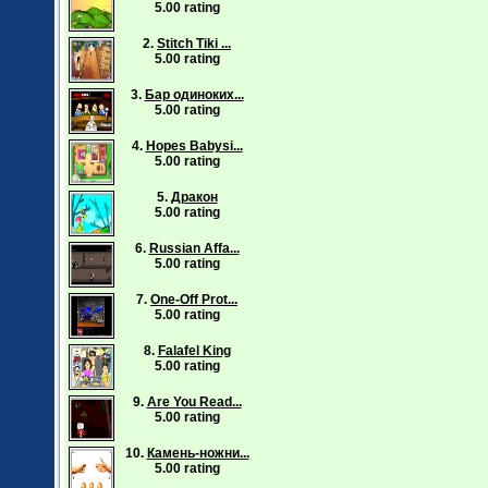
5.00 rating
2.
Stitch Tiki ...
5.00 rating
3.
Бар одиноких...
5.00 rating
4.
Hopes Babysi...
5.00 rating
5.
Дракон
5.00 rating
6.
Russian Affa...
5.00 rating
7.
One-Off Prot...
5.00 rating
8.
Falafel King
5.00 rating
9.
Are You Read...
5.00 rating
10.
Камень-ножни...
5.00 rating