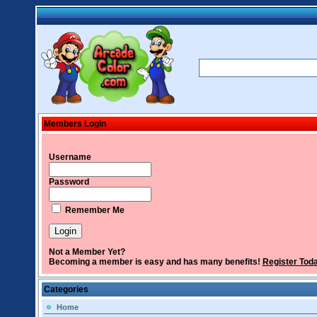
Members Login
Username
Password
Remember Me
Not a Member Yet?
Becoming a member is easy and has many benefits!
Register Tod
Categories
Home