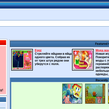
Featured
Eggz
Мода ма
Стреляйте яйцами в яйца
Новая иг
одного цвета. Собрав их
Покорите
от трех штук рядом они
моды с 
уберутся с поля.
героиней
распоряж
небольш
одежды, 
Recently
ay
!