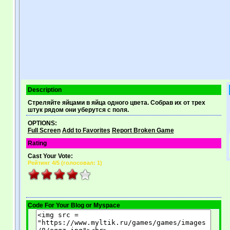
Description
Стреляйте яйцами в яйца одного цвета. Собрав их от трех
штук рядом они уберутся с поля.
OPTIONS:
Full Screen
Add to Favorites
Report Broken Game
Rating
Cast Your Vote:
Рейтинг
4
/5 (
голосовал: 1
)
Code For Your Blog or Myspace