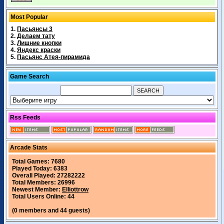
Most Popular
1.
Пасьянсы 3
2.
Делаем тату
3.
Лишние кнопки
4.
Яндекс краски
5.
Пасьянс Атея-пирамида
Game Search
Rss Feeds
Arcade Stats
Total Games: 7680
Played Today: 6383
Overall Played: 27282222
Total Members: 26996
Newest Member:
Elliottrow
Total Users Online: 44
(0 members and 44 guests)