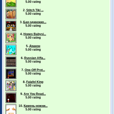
5.00 rating
2.
Stitch Tiki ...
5.00 rating
3.
Бар одиноких...
5.00 rating
4.
Hopes Babysi...
5.00 rating
5.
Дракон
5.00 rating
6.
Russian Affa...
5.00 rating
7.
One-Off Prot...
5.00 rating
8.
Falafel King
5.00 rating
9.
Are You Read...
5.00 rating
10.
Камень-ножни...
5.00 rating