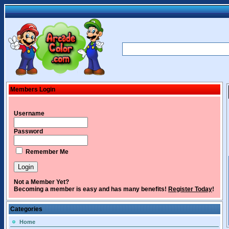
Members Login
Username
Password
Remember Me
Not a Member Yet?
Becoming a member is easy and has many benefits!
Register Today
!
Categories
Home