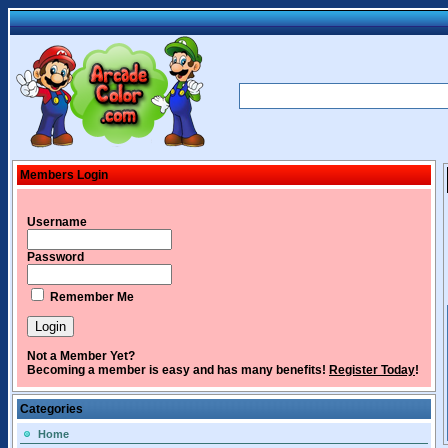
Members Login
Username
Password
Remember Me
Not a Member Yet?
Becoming a member is easy and has many benefits!
Register Today
!
Categories
Home