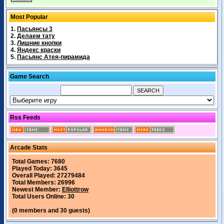
Most Popular
1.
Пасьянсы 3
2.
Делаем тату
3.
Лишние кнопки
4.
Яндекс краски
5.
Пасьянс Атея-пирамида
Game Search
Rss Feeds
Arcade Stats
Total Games: 7680
Played Today: 3645
Overall Played: 27279484
Total Members: 26996
Newest Member:
Elliottrow
Total Users Online: 30
(0 members and 30 guests)