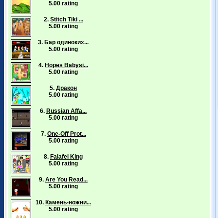
5.00 rating
2.
Stitch Tiki ...
5.00 rating
3.
Бар одиноких...
5.00 rating
4.
Hopes Babysi...
5.00 rating
5.
Дракон
5.00 rating
6.
Russian Affa...
5.00 rating
7.
One-Off Prot...
5.00 rating
8.
Falafel King
5.00 rating
9.
Are You Read...
5.00 rating
10.
Камень-ножни...
5.00 rating