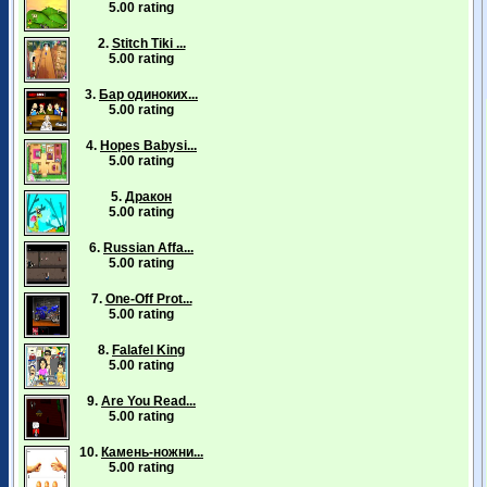
5.00 rating
2.
Stitch Tiki ...
5.00 rating
3.
Бар одиноких...
5.00 rating
4.
Hopes Babysi...
5.00 rating
5.
Дракон
5.00 rating
6.
Russian Affa...
5.00 rating
7.
One-Off Prot...
5.00 rating
8.
Falafel King
5.00 rating
9.
Are You Read...
5.00 rating
10.
Камень-ножни...
5.00 rating