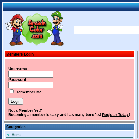
Members Login
Username
Password
Remember Me
Not a Member Yet?
Becoming a member is easy and has many benefits!
Register Today
!
Categories
Home