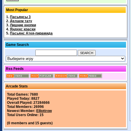
Most Popular
1.
Пасьянсы 3
2.
Делаем тату
3.
Лишние кнопки
4.
Яндекс краски
5.
Пасьянс Атея-пирамида
Game Search
Rss Feeds
Arcade Stats
Total Games: 7680
Played Today: 8827
Overall Played: 27284666
Total Members: 26996
Newest Member:
Elliottrow
Total Users Online: 15
(0 members and 15 guests)