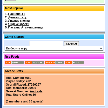
Most Popular
1.
Пасьянсы 3
2.
Делаем тату
3.
Лишние кнопки
4.
Яндекс краски
5.
Пасьянс Атея-пирамида
Game Search
Rss Feeds
Arcade Stats
Total Games: 7680
Played Today: 262
Overall Played: 27266267
Total Members: 26995
Newest Member:
Andraylx
Total Users Online: 36
(0 members and 36 guests)