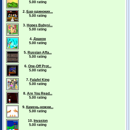
5.00 rating
2.
Бар одиноких...
5.00 rating
3.
Hopes Babysi...
5.00 rating
4.
Дракон
5.00 rating
5.
Russian Affa...
5.00 rating
6.
One-Off Prot...
5.00 rating
7.
Falafel King
5.00 rating
8.
Are You Read...
5.00 rating
9.
Камень-ножни...
5.00 rating
10.
Invasion
5.00 rating