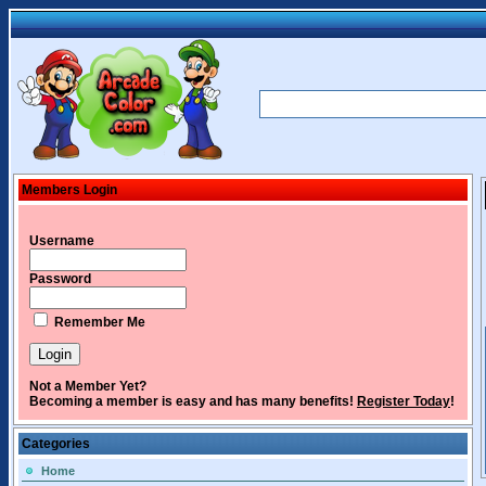
Members Login
Username
Password
Remember Me
Not a Member Yet?
Becoming a member is easy and has many benefits!
Register Today
!
Categories
Home