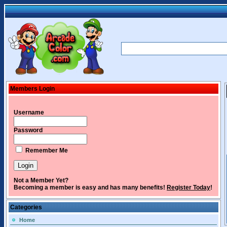
Members Login
Username
Password
Remember Me
Not a Member Yet?
Becoming a member is easy and has many benefits!
Register Today
!
Categories
Home