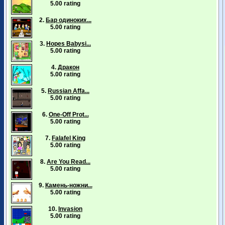
5.00 rating
2.
Бар одиноких...
5.00 rating
3.
Hopes Babysi...
5.00 rating
4.
Дракон
5.00 rating
5.
Russian Affa...
5.00 rating
6.
One-Off Prot...
5.00 rating
7.
Falafel King
5.00 rating
8.
Are You Read...
5.00 rating
9.
Камень-ножни...
5.00 rating
10.
Invasion
5.00 rating