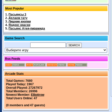
Most Popular
1.
Пасьянсы 3
2.
Делаем тату
3.
Лишние кнопки
4.
Яндекс краски
5.
Пасьянс Атея-пирамида
Game Search
Rss Feeds
Arcade Stats
Total Games: 7680
Played Today: 1967
Overall Played: 27267972
Total Members: 26996
Newest Member:
Elliottrow
Total Users Online: 47
(0 members and 47 guests)