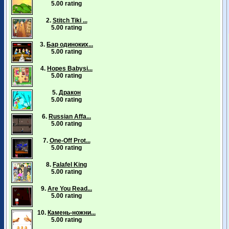
5.00 rating
2.
Stitch Tiki ...
5.00 rating
3.
Бар одиноких...
5.00 rating
4.
Hopes Babysi...
5.00 rating
5.
Дракон
5.00 rating
6.
Russian Affa...
5.00 rating
7.
One-Off Prot...
5.00 rating
8.
Falafel King
5.00 rating
9.
Are You Read...
5.00 rating
10.
Камень-ножни...
5.00 rating