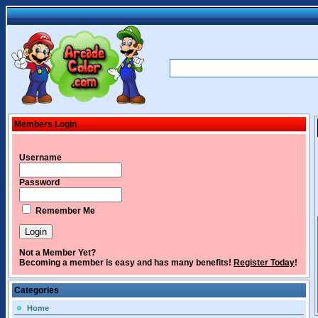
Members Login
Username
Password
Remember Me
Not a Member Yet?
Becoming a member is easy and has many benefits!
Register Today
!
Categories
Home