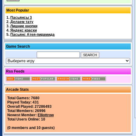
Most Popular
1.
Пасьянсы 3
2.
Делаем тату
3.
Лишние кнопки
4.
Яндекс краски
5.
Пасьянс Атея-пирамида
Game Search
Rss Feeds
Arcade Stats
Total Games: 7680
Played Today: 431
Overall Played: 27286493
Total Members: 26996
Newest Member:
Elliottrow
Total Users Online: 10
(0 members and 10 guests)