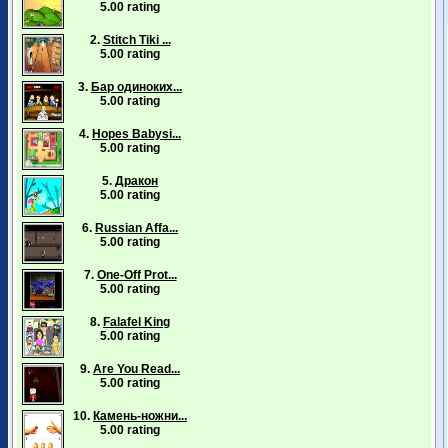
5.00 rating
2.
Stitch Tiki ...
5.00 rating
3.
Бар одиноких...
5.00 rating
4.
Hopes Babysi...
5.00 rating
5.
Дракон
5.00 rating
6.
Russian Affa...
5.00 rating
7.
One-Off Prot...
5.00 rating
8.
Falafel King
5.00 rating
9.
Are You Read...
5.00 rating
10.
Камень-ножни...
5.00 rating