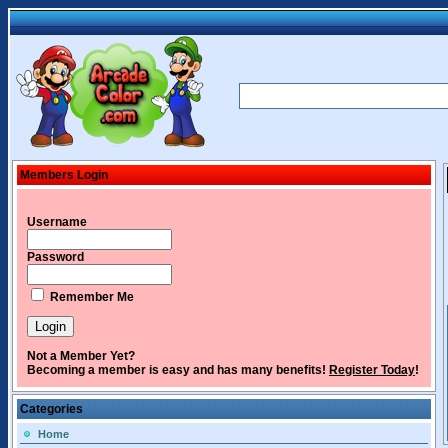
Members Login
Username
Password
Remember Me
Not a Member Yet?
Becoming a member is easy and has many benefits!
Register Today
!
Categories
Home