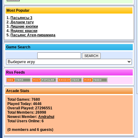
Most Popular
1.
Пасьянсы 3
2.
Делаем тату
3.
Лишние кнопки
4.
Яндекс краски
5.
Пасьянс Атея-пирамида
Game Search
Rss Feeds
Arcade Stats
Total Games: 7680
Played Today: 4646
Overall Played: 27296551
Total Members: 26998
Newest Member:
Andrahui
Total Users Online: 6
(0 members and 6 guests)