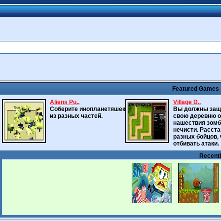
Featured Games
Aliens Pu..
Village D..
Соберите инопланетяшек
Вы должны защ
из разных частей.
свою деревню о
нашествия зомб
нечисти. Расст
разных бойцов,
отбивать атаки.
Recent