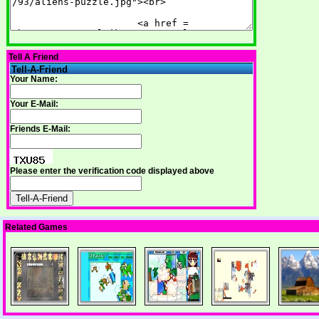
Tell A Friend
Tell-A-Friend
Your Name:
Your E-Mail:
Friends E-Mail:
Please enter the verification code displayed above
Related Games