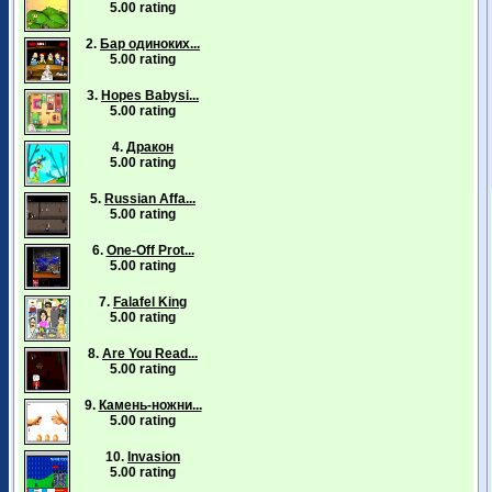
5.00 rating
2.
Бар одиноких...
5.00 rating
3.
Hopes Babysi...
5.00 rating
4.
Дракон
5.00 rating
5.
Russian Affa...
5.00 rating
6.
One-Off Prot...
5.00 rating
7.
Falafel King
5.00 rating
8.
Are You Read...
5.00 rating
9.
Камень-ножни...
5.00 rating
10.
Invasion
5.00 rating