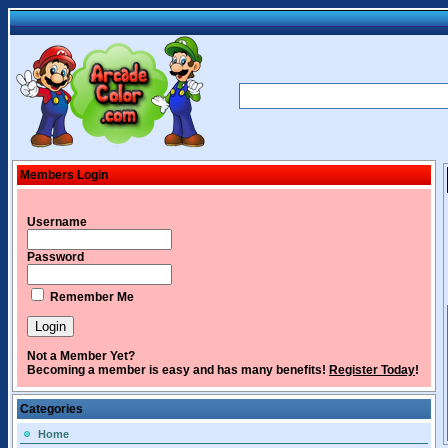
Members Login
Username
Password
Remember Me
Not a Member Yet?
Becoming a member is easy and has many benefits!
Register Today
!
Categories
Home