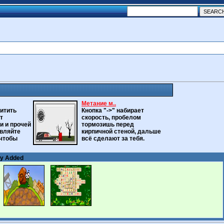
Метание м..
итить
Кнопка "->" набирает
т
скорость, пробелом
и и прочей
тормозишь перед
авляйте
кирпичной стеной, дальше
 чтобы
всё сделают за тебя.
ly Added