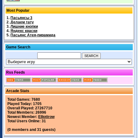
Most Popular
1.
Пасьянсы 3
2.
Делаем тату
3.
Лишние кнопки
4.
Яндекс краски
5.
Пасьянс Атея-пирамида
Game Search
Rss Feeds
Arcade Stats
Total Games: 7680
Played Today: 1705
Overall Played: 27267710
Total Members: 26996
Newest Member:
Elliottrow
Total Users Online: 31
(0 members and 31 guests)