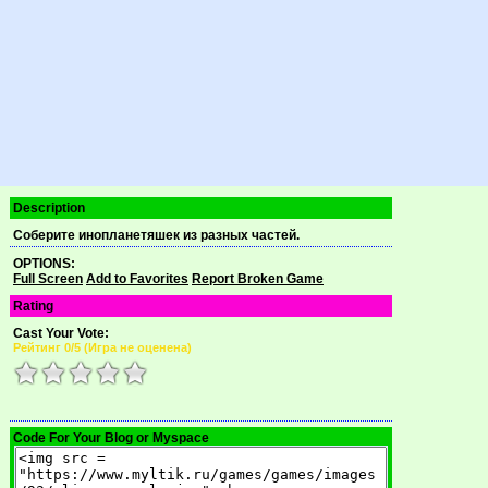
Description
Соберите инопланетяшек из разных частей.
OPTIONS:
Full Screen
Add to Favorites
Report Broken Game
Rating
Cast Your Vote:
Рейтинг
0
/5 (
Игра не оценена
)
Code For Your Blog or Myspace