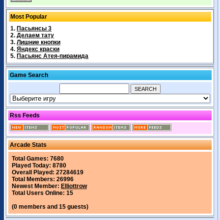
Most Popular
1.
Пасьянсы 3
2.
Делаем тату
3.
Лишние кнопки
4.
Яндекс краски
5.
Пасьянс Атея-пирамида
Game Search
Rss Feeds
Arcade Stats
Total Games: 7680
Played Today: 8780
Overall Played: 27284619
Total Members: 26996
Newest Member:
Elliottrow
Total Users Online: 15
(0 members and 15 guests)