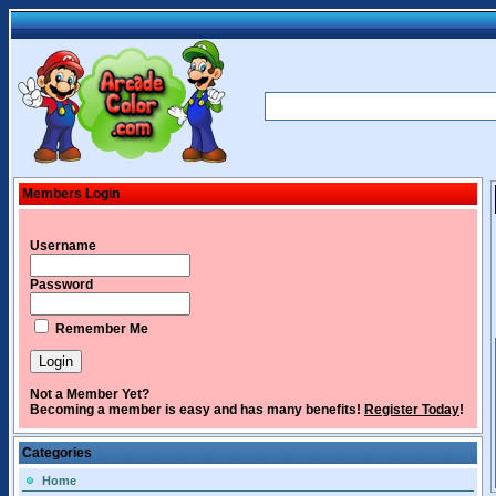
Members Login
Username
Password
Remember Me
Not a Member Yet?
Becoming a member is easy and has many benefits!
Register Today
!
Categories
Home