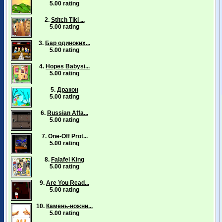
5.00 rating
2.
Stitch Tiki ...
5.00 rating
3.
Бар одиноких...
5.00 rating
4.
Hopes Babysi...
5.00 rating
5.
Дракон
5.00 rating
6.
Russian Affa...
5.00 rating
7.
One-Off Prot...
5.00 rating
8.
Falafel King
5.00 rating
9.
Are You Read...
5.00 rating
10.
Камень-ножни...
5.00 rating