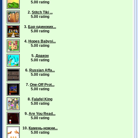
5.00 rating
2.
Stitch Tiki ...
5.00 rating
3.
Бар одиноких...
5.00 rating
4.
Hopes Babysi...
5.00 rating
5.
Дракон
5.00 rating
6.
Russian Affa...
5.00 rating
7.
One-Off Prot...
5.00 rating
8.
Falafel King
5.00 rating
9.
Are You Read...
5.00 rating
10.
Камень-ножни...
5.00 rating