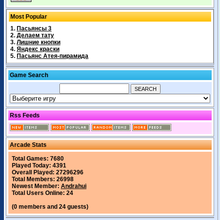
Most Popular
1.
Пасьянсы 3
2.
Делаем тату
3.
Лишние кнопки
4.
Яндекс краски
5.
Пасьянс Атея-пирамида
Game Search
Rss Feeds
Arcade Stats
Total Games: 7680
Played Today: 4391
Overall Played: 27296296
Total Members: 26998
Newest Member:
Andrahui
Total Users Online: 24
(0 members and 24 guests)