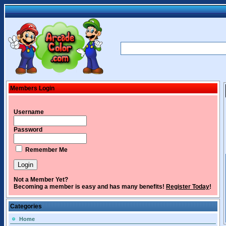
Members Login
Username
Password
Remember Me
Not a Member Yet?
Becoming a member is easy and has many benefits!
Register Today
!
Categories
Home