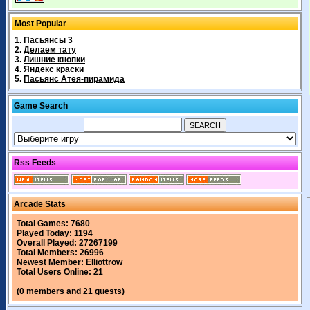
Most Popular
1.
Пасьянсы 3
2.
Делаем тату
3.
Лишние кнопки
4.
Яндекс краски
5.
Пасьянс Атея-пирамида
Game Search
Rss Feeds
Arcade Stats
Total Games: 7680
Played Today: 1194
Overall Played: 27267199
Total Members: 26996
Newest Member:
Elliottrow
Total Users Online: 21
(0 members and 21 guests)