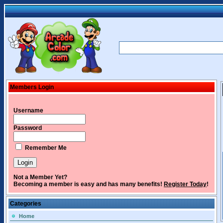
Members Login
Username
Password
Remember Me
Not a Member Yet?
Becoming a member is easy and has many benefits!
Register Today
!
Categories
Home