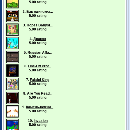
5.00 rating
2.
Бар одиноких...
5.00 rating
3.
Hopes Babysi...
5.00 rating
4.
Дракон
5.00 rating
5.
Russian Affa...
5.00 rating
6.
One-Off Prot...
5.00 rating
7.
Falafel King
5.00 rating
8.
Are You Read...
5.00 rating
9.
Камень-ножни...
5.00 rating
10.
Invasion
5.00 rating