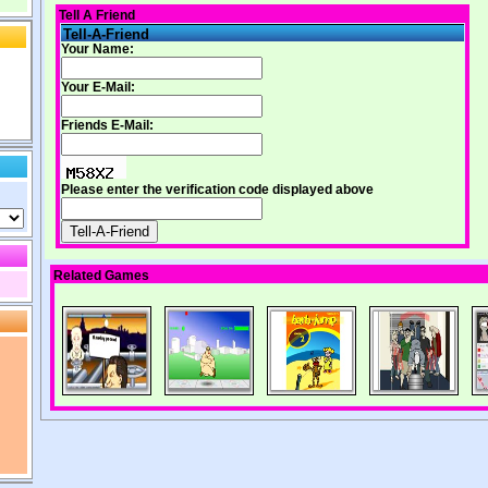
Tell A Friend
Tell-A-Friend
Your Name:
Your E-Mail:
Friends E-Mail:
Please enter the verification code displayed above
Related Games