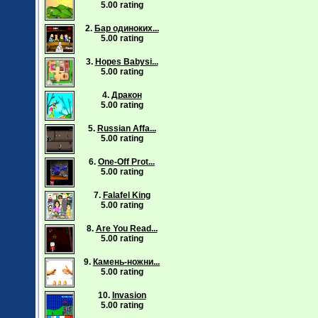
5.00 rating
2.
Бар одиноких...
5.00 rating
3.
Hopes Babysi...
5.00 rating
4.
Дракон
5.00 rating
5.
Russian Affa...
5.00 rating
6.
One-Off Prot...
5.00 rating
7.
Falafel King
5.00 rating
8.
Are You Read...
5.00 rating
9.
Камень-ножни...
5.00 rating
10.
Invasion
5.00 rating