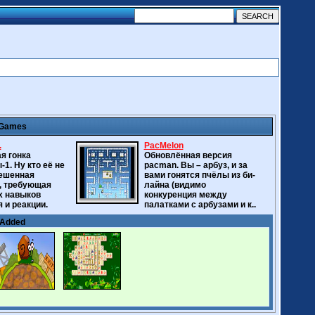
 Games
.
PacMelon
я гонка
Обновлённая версия
1. Ну кто её не
pacman. Вы – арбуз, и за
ешенная
вами гонятся пчёлы из би-
, требующая
лайна (видимо
х навыков
конкуренция между
 и реакции.
палатками с арбузами и к..
 Added