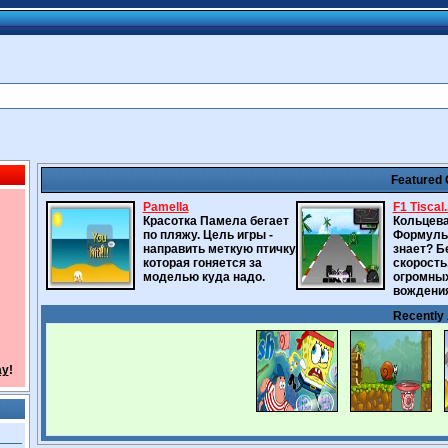
Featured
Pamella
F1 Tiscal.
Красотка Памела бегает
Кольцева
по пляжу. Цель игры -
Формулы-
направить меткую птичку,
знает? Б
которая гоняется за
скорость
моделью куда надо.
огромны
вождения
Recently
ay
!