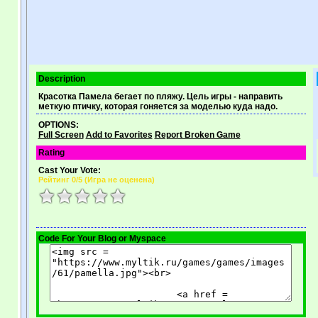
Description
Красотка Памела бегает по пляжу. Цель игры - направить
меткую птичку, которая гоняется за моделью куда надо.
OPTIONS:
Full Screen
Add to Favorites
Report Broken Game
Rating
Cast Your Vote:
Рейтинг
0
/5 (
Игра не оценена
)
Code For Your Blog or Myspace