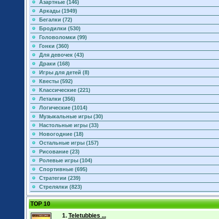
Азартные (146)
Аркады (1949)
Бегалки (72)
Бродилки (530)
Головоломки (99)
Гонки (360)
Для девочек (43)
Драки (168)
Игры для детей (8)
Квесты (592)
Классические (221)
Леталки (356)
Логические (1014)
Музыкальные игры (30)
Настольные игры (33)
Новогодние (18)
Остальные игры (157)
Рисование (23)
Ролевые игры (104)
Спортивные (695)
Стратегии (239)
Стрелялки (823)
TOP 10
1.
Teletubbies ...