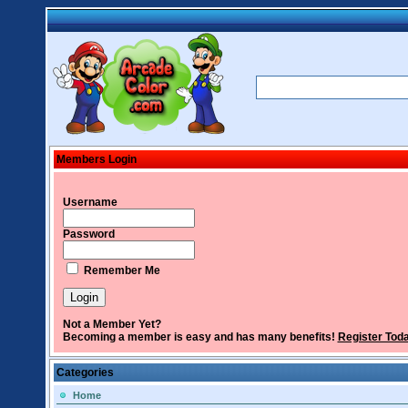
Members Login
Username
Password
Remember Me
Not a Member Yet?
Becoming a member is easy and has many benefits!
Register Tod
Categories
Home