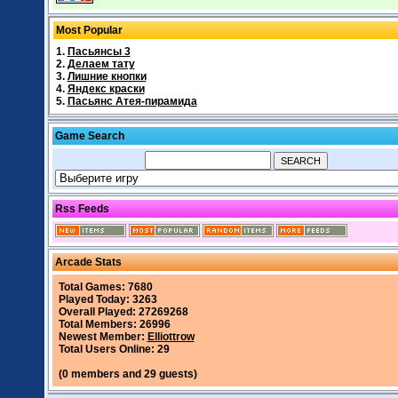
Most Popular
1.
Пасьянсы 3
2.
Делаем тату
3.
Лишние кнопки
4.
Яндекс краски
5.
Пасьянс Атея-пирамида
Game Search
Rss Feeds
Arcade Stats
Total Games: 7680
Played Today: 3263
Overall Played: 27269268
Total Members: 26996
Newest Member:
Elliottrow
Total Users Online: 29
(0 members and 29 guests)