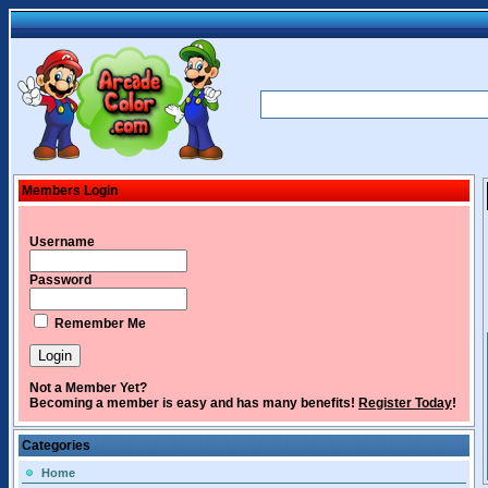
Members Login
Username
Password
Remember Me
Not a Member Yet?
Becoming a member is easy and has many benefits!
Register Today
!
Categories
Home