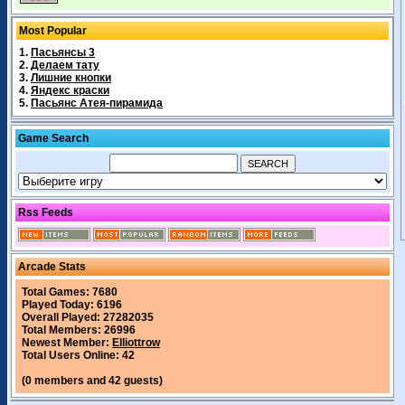
Most Popular
1.
Пасьянсы 3
2.
Делаем тату
3.
Лишние кнопки
4.
Яндекс краски
5.
Пасьянс Атея-пирамида
Game Search
Rss Feeds
Arcade Stats
Total Games: 7680
Played Today: 6196
Overall Played: 27282035
Total Members: 26996
Newest Member:
Elliottrow
Total Users Online: 42
(0 members and 42 guests)