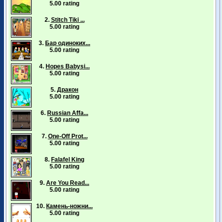
5.00 rating
2.
Stitch Tiki ...
5.00 rating
3.
Бар одиноких...
5.00 rating
4.
Hopes Babysi...
5.00 rating
5.
Дракон
5.00 rating
6.
Russian Affa...
5.00 rating
7.
One-Off Prot...
5.00 rating
8.
Falafel King
5.00 rating
9.
Are You Read...
5.00 rating
10.
Камень-ножни...
5.00 rating