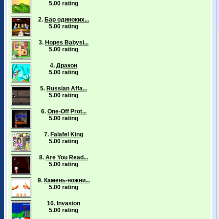
5.00 rating
2.
Бар одиноких...
5.00 rating
3.
Hopes Babysi...
5.00 rating
4.
Дракон
5.00 rating
5.
Russian Affa...
5.00 rating
6.
One-Off Prot...
5.00 rating
7.
Falafel King
5.00 rating
8.
Are You Read...
5.00 rating
9.
Камень-ножни...
5.00 rating
10.
Invasion
5.00 rating