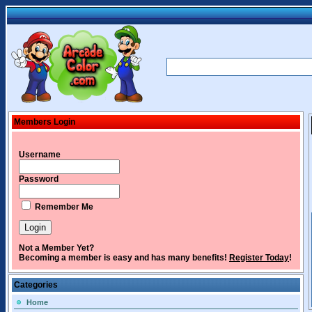
Members Login
Username
Password
Remember Me
Not a Member Yet?
Becoming a member is easy and has many benefits!
Register Today
!
Categories
Home