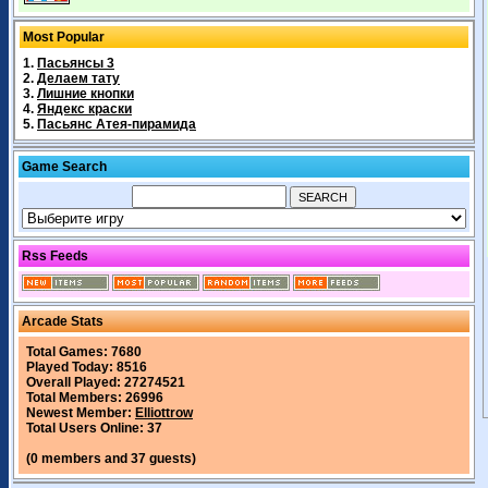
Most Popular
1.
Пасьянсы 3
2.
Делаем тату
3.
Лишние кнопки
4.
Яндекс краски
5.
Пасьянс Атея-пирамида
Game Search
Rss Feeds
Arcade Stats
Total Games: 7680
Played Today: 8516
Overall Played: 27274521
Total Members: 26996
Newest Member:
Elliottrow
Total Users Online: 37
(0 members and 37 guests)