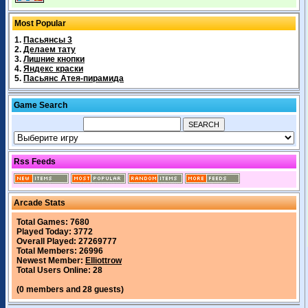
Most Popular
1.
Пасьянсы 3
2.
Делаем тату
3.
Лишние кнопки
4.
Яндекс краски
5.
Пасьянс Атея-пирамида
Game Search
Rss Feeds
Arcade Stats
Total Games: 7680
Played Today: 3772
Overall Played: 27269777
Total Members: 26996
Newest Member:
Elliottrow
Total Users Online: 28
(0 members and 28 guests)