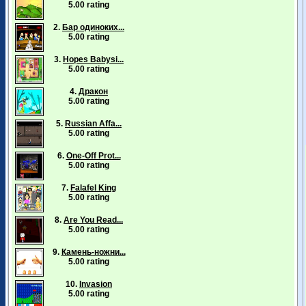
5.00 rating
2.
Бар одиноких...
5.00 rating
3.
Hopes Babysi...
5.00 rating
4.
Дракон
5.00 rating
5.
Russian Affa...
5.00 rating
6.
One-Off Prot...
5.00 rating
7.
Falafel King
5.00 rating
8.
Are You Read...
5.00 rating
9.
Камень-ножни...
5.00 rating
10.
Invasion
5.00 rating