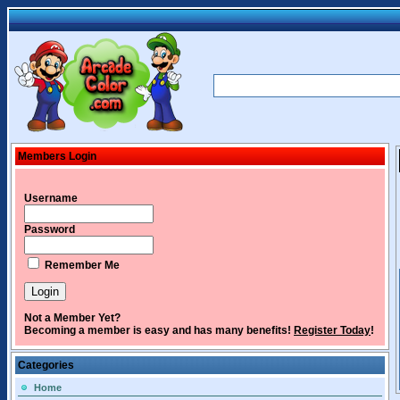
Members Login
Username
Password
Remember Me
Not a Member Yet?
Becoming a member is easy and has many benefits!
Register Today
!
Categories
Home